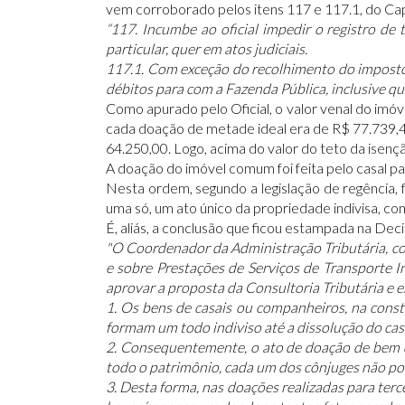
vem corroborado pelos itens 117 e 117.1, do Cap
“117. Incumbe ao oficial impedir o registro de 
particular, quer em atos judiciais.
117.1. Com exceção do recolhimento do imposto
débitos para com a Fazenda Pública, inclusive quita
Como apurado pelo Oficial, o valor venal do imóv
cada doação de metade ideal era de R$ 77.739,4
64.250,00. Logo, acima do valor do teto da isenç
A doação do imóvel comum foi feita pelo casal para
Nesta ordem, segundo a legislação de regência,
uma só, um ato único da propriedade indivisa, co
É, aliás, a conclusão que ficou estampada na De
"O Coordenador da Administração Tributária, c
e sobre Prestações de Serviços de Transporte 
aprovar a proposta da Consultoria Tributária e e
1. Os bens de casais ou companheiros, na cons
formam um todo indiviso até a dissolução do cas
2. Consequentemente, o ato de doação de bem d
todo o patrimônio, cada um dos cônjuges não pos
3. Desta forma, nas doações realizadas para terc