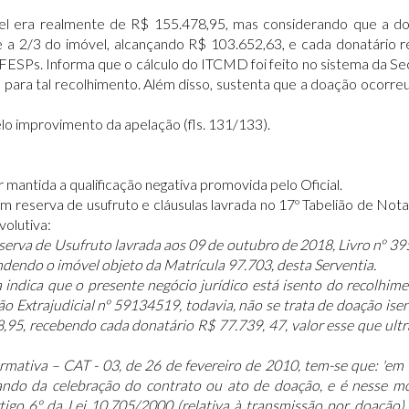
vel era realmente de R$ 155.478,95, mas considerando que a do
 a 2/3 do imóvel, alcançando R$ 103.652,63, e cada donatário 
UFESPs. Informa que o cálculo do ITCMD foi feito no sistema da S
 para tal recolhimento. Além disso, sustenta que a doação ocor
lo improvimento da apelação (fls. 131/133).
antida a qualificação negativa promovida pelo Oficial.
reserva de usufruto e cláusulas lavrada no 17º Tabelião de Notas
volutiva:
serva de Usufruto lavrada aos 09 de outubro de 2018, Livro nº 39
ndendo o imóvel objeto da Matrícula 97.703, desta Serventia.
ma indica que o presente negócio jurídico está isento do recolh
xtrajudicial nº 59134519, todavia, não se trata de doação isenta
8,95, recebendo cada donatário R$ 77.739, 47, valor esse que ul
rmativa – CAT - 03, de 26 de fevereiro de 2010, tem-se que: 'em
ndo da celebração do contrato ou ato de doação, e é nesse mo
artigo 6º da Lei 10.705/2000 (relativa à transmissão por doaçã