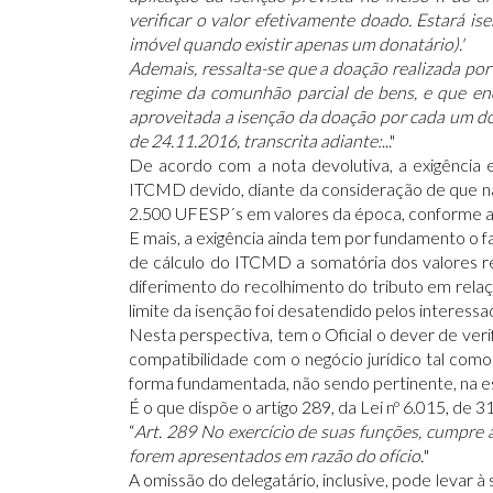
verificar o valor efetivamente doado. Estará is
imóvel quando existir apenas um donatário).'
Ademais, ressalta-se que a doação realizada por
regime da comunhão parcial de bens, e que e
aproveitada a isenção da doação por cada um d
de 24.11.2016, transcrita adiante:
..."
De acordo com a nota devolutiva, a exigência
ITCMD devido, diante da consideração de que não
2.500 UFESP´s em valores da época, conforme art
E mais, a exigência ainda tem por fundamento o 
de cálculo do ITCMD a somatória dos valores r
diferimento do recolhimento do tributo em relaç
limite da isenção foi desatendido pelos interessa
Nesta perspectiva, tem o Oficial o dever de veri
compatibilidade com o negócio jurídico tal como 
forma fundamentada, não sendo pertinente, na est
É o que dispõe o artigo 289, da Lei nº 6.015, de
“
Art. 289 No exercício de suas funções, cumpre a
forem apresentados em razão do ofício.
"
A omissão do delegatário, inclusive, pode levar à