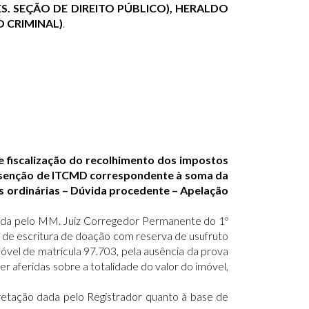
ES. SEÇÃO DE DIREITO PÚBLICO), HERALDO
O CRIMINAL)
.
e fiscalização do recolhimento dos impostos
de isenção de ITCMD correspondente à soma da
ias ordinárias – Dúvida procedente – Apelação
erida pelo MM. Juiz Corregedor Permanente do 1º
o de escritura de doação com reserva de usufruto
móvel de matrícula 97.703, pela ausência da prova
 aferidas sobre a totalidade do valor do imóvel,
pretação dada pelo Registrador quanto à base de