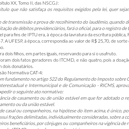
ítulo XX, Tomo II, das NSCGJ:
título que não satisfaça os requisitos exigidos pela lei, quer 
 de transmissão e prova de recolhimento do laudêmio, quando dev
ção de débitos previdenciários, fará o oficial, para o registro de tí
el para fins de IPTU era, à época da lavratura da escritura pública
7. A UFESP, à época, correspondia ao valor de R$ 25,70, de sor
ão.
 dois filhos, em partes iguais, reservando para si o usufruto.
 foram dois fatos geradores do ITCMD, e não quatro, pois a doa
m dois donatários.
cisão Normativa CAT-4:
om fundamento no artigo 522 do Regulamento do Imposto sobre O
Interestadual e Intermunicipal e de Comunicação - RICMS, aprov
xpedir o seguinte ato normativo:
tância de casamento ou de união estável em que for adotado o re
amento ou da união estável.
e casal ou companheiros, na hipótese do item acima, é único, p
sui frações delimitadas, individualmente consideradas, sobre a co
eiros beneficiários, por cônjuges ou companheiros na vigência de