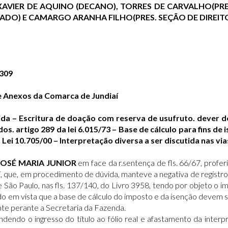
, XAVIER DE AQUINO (DECANO), TORRES DE CARVALHO(PR
IVADO) E CAMARGO ARANHA FILHO(PRES. SEÇÃO DE DIREIT
0309
 e Anexos da Comarca de Jundiaí
da – Escritura de doação com reserva de usufruto. dever d
os. artigo 289 da lei 6.015/73 – Base de cálculo para fins 
 Lei 10.705/00 – Interpretação diversa a ser discutida nas v
JOSÉ MARIA JUNIOR
em face da r.sentença de fls. 66/67, prof
aí, que, em procedimento de dúvida, manteve a negativa de registr
e São Paulo, nas fls. 137/140, do Livro 3958, tendo por objeto o i
 em vista que a base de cálculo do imposto e da isenção devem ser
nte perante a Secretaria da Fazenda.
dendo o ingresso do título ao fólio real e afastamento da inter