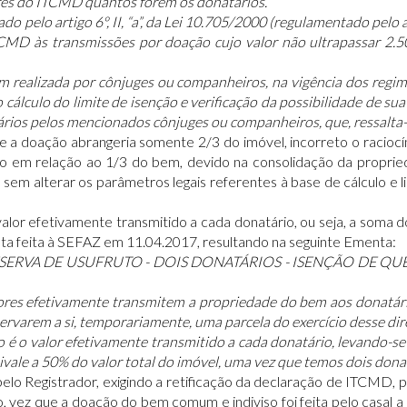
res do ITCMD quantos forem os donatários.
o pelo artigo 6º, II, “a”, da Lei 10.705/2000 (regulamentado pelo a
TCMD às transmissões por doação cujo valor não ultrapassar 2.5
m realizada por cônjuges ou companheiros, na vigência dos regi
 cálculo do limite de isenção e verificação da possibilidade de su
ários pelos mencionados cônjuges ou companheiros, que, ressalta-
 a doação abrangeria somente 2/3 do imóvel, incorreto o raciocíni
to em relação ao 1/3 do bem, devido na consolidação da proprie
 sem alterar os parâmetros legais referentes à base de cálculo e l
 valor efetivamente transmitido a cada donatário, ou seja, a som
ulta feita à SEFAZ em 11.04.2017, resultando na seguinte Ementa:
VA DE USUFRUTO - DOIS DONATÁRIOS - ISENÇÃO DE QUE TRAT
dores efetivamente transmitem a propriedade do bem aos donatá
servarem a si, temporariamente, uma parcela do exercício desse dir
ção é o valor efetivamente transmitido a cada donatário, levando
ivale a 50% do valor total do imóvel, uma vez que temos dois donat
elo Registrador, exigindo a retificação da declaração de ITCMD, 
 vez que a doação do bem comum e indiviso foi feita pelo casal a do