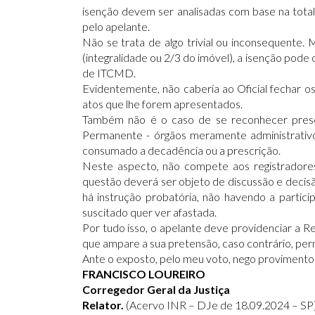
isenção devem ser analisadas com base na total
pelo apelante.
Não se trata de algo trivial ou inconsequente.
(integralidade ou 2/3 do imóvel), a isenção pode o
de ITCMD.
Evidentemente, não caberia ao Oficial fechar os
atos que lhe forem apresentados.
Também não é o caso de se reconhecer prescr
Permanente - órgãos meramente administrati
consumado a decadência ou a prescrição.
Neste aspecto, não compete aos registradores o
questão deverá ser objeto de discussão e decisã
há instrução probatória, não havendo a partici
suscitado quer ver afastada.
Por tudo isso, o apelante deve providenciar a R
que ampare a sua pretensão, caso contrário, pe
Ante o exposto, pelo meu voto, nego provimento
FRANCISCO LOUREIRO
Corregedor Geral da Justiça
Relator.
(Acervo INR – DJe de 18.09.2024 – SP