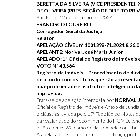
BERETTA DA SILVEIRA (VICE PRESIDENTE)
DE OLIVEIRA (PRES. SEÇÃO DE DIREITO PR
São Paulo, 12 de setembro de 2024.
FRANCISCO LOUREIRO
Corregedor Geral da Justiça
Relator
APELAÇÃO CÍVEL nº 1001398-71.2024.8.26.
APELANTE: Norival José Maria Junior
APELADO: 1º Oficial de Registro de Imóveis
VOTO Nº 43.564
Registro de imóveis – Procedimento de dúvi
de acordo com os títulos que são apresentad
nua-propriedade e usufruto – Inteligência da
improvida.
Trata-se de apelação interposta por
NORIVAL 
Oficial de Registro de Imóveis e Anexo de Jundi
e cláusulas lavrada pelo 17º Tabelião de Notas d
da regularidade do recolhimento do ITCMD, tendo
e não apenas 2/3 como declarado pelo contribui
A apelação busca a reforma da sentença, preten