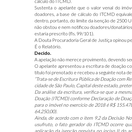
cálculo do ITCMD.
Sustenta o apelante que o valor venal do imó
doadores, a base de cálculo do ITCMD equivale
dentro, portanto, do limite da isenção de 2500 
não obstou e nem notificou doadores/donatários
estaria prescrito (fls. 99/101).
A Douta Procuradoria Geral de Justiça opinou pe
É o Relatório.
Decido.
A apelação não merece provimento, devendo ser m
O apelante apresentou a escritura de doação com 
título foi prenotado e recebeu a seguinte nota de
“Trata-se de Escritura Pública de Doação com Re
cidade de São Paulo, Capital deste estado, prete
Da análise da escritura, verifica-se que a mes
Doação (ITCMD) conforme Declaração de Doação E
para o imóvel no exercício de 2018 é R$ 155.47
64.250,00).
Ainda, de acordo com o item 9.2 da Decisão No
usufruto, o fato gerador do ITCMD ocorre qua
aplicação da isenção prevista no inciso II do 