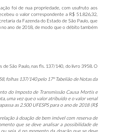
ação foi de nua propriedade, com usufruto aos
recebeu o valor correspondente a R$ 51.826,32,
ecretaria da Fazenda do Estado de São Paulo, que
reu no ano de 2018, de modo que o débito também
 de São Paulo, nas fls. 137/140, do livro 3958. O
58, folhas 137/140 pelo 17º Tabelião de Notas da
imento do Imposto de Transmissão Causa Mortis e
, uma vez que o valor atribuído e o valor venal
trapassa as 2.500 UFESPS para o ano de 2018 (R$
 relação à doação de bem imóvel com reserva de
mento que se deve analisar a possibilidade de
o), ou seja, é no momento da doação que se deve