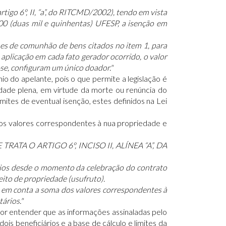
rtigo 6º, II, “a”, do RITCMD/2002), tendo em vista
00 (duas mil e quinhentas) UFESP, a isenção em
mes de comunhão de bens citados no item 1, para
a aplicação em cada fato gerador ocorrido, o valor
se, configuram um único doador."
o do apelante, pois o que permite a legislação é
dade plena, em virtude da morte ou renúncia do
imites de eventual isenção, estes definidos na Lei
a dos valores correspondentes à nua propriedade e
A O ARTIGO 6º, INCISO II, ALÍNEA “A”, DA
rios desde o momento da celebração do contrato
eito de propriedade (usufruto).
-se em conta a soma dos valores correspondentes à
ários."
por entender que as informações assinaladas pelo
is beneficiários e a base de cálculo e limites da