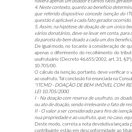
haverá apenas um doador e tantos fatos gerado
4. Neste contexto, quanto ao benefício determinad
que referido dispositivo concede isenção do I
questão é aplicável a cada fato gerador ocorrido.
5. Assim, na hipótese de doação de um único be
vários donatários, deve-se levar em conta, para o
da parcela do bem doado a cada um dos benefici
De igual modo, no tocante à consideração de que
apenas o diferimento do recolhimento do tribu
usufrutuário (Decreto 46.655/2002, art. 31, §3º),
10.705/00.
O cálculo da isenção, portanto, deve verificar o
ao usufruto. Tal conclusão foi enunciada na Cons
"ITCMD - DOAÇÃO DE BEM IMÓVEL COM RESER
LEI 10.705/2000.
I - Na doação com reserva de usufruto, os doa
ou ato de doação, sendo irrelevante o fato de re
II - O valor a ser considerado para fins de isen
nua propriedade e ao usufruto, que, no caso, equ
Deste modo, correta a nota devolutiva lançada p
contribuinte estão em desconformidade ao título,