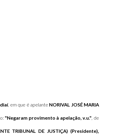
diaí
, em que é apelante
NORIVAL JOSÉ MARIA
ão:
"Negaram provimento à apelação, v.u."
, de
TE TRIBUNAL DE JUSTIÇA) (Presidente),