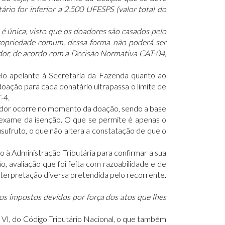
ário for inferior a 2.500 UFESPS (valor total do
 é única, visto que os doadores são casados pelo
ropriedade comum, dessa forma não poderá ser
dor, de acordo com a Decisão Normativa CAT-04,
lo apelante à Secretaria da Fazenda quanto ao
oação para cada donatário ultrapassa o limite de
-4.
erador ocorre no momento da doação, sendo a base
 exame da isenção. O que se permite é apenas o
sufruto, o que não altera a constatação de que o
o à Administração Tributária para confirmar a sua
o, avaliação que foi feita com razoabilidade e de
interpretação diversa pretendida pelo recorrente.
dos impostos devidos por força dos atos que lhes
4, VI, do Código Tributário Nacional, o que também