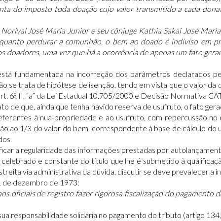
enta do imposto toda doação cujo valor transmitido a cada donat
 Norival José Maria Junior e seu cônjuge Kathia Sakai José Maria
nquanto perdurar a comunhão, o bem ao doado é indiviso em p
os doadores, uma vez que há a ocorrência de apenas um fato gera
 está fundamentada na incorreção dos parâmetros declarados pe
 se trata de hipótese de isenção, tendo em vista que o valor da d
. 6º, II, “a” da Lei Estadual 10.705/2000 e Decisão Normativa CAT
fato de que, ainda que tenha havido reserva de usufruto, o fato g
eferentes à nua-propriedade e ao usufruto, com repercussão no
ão ao 1/3 do valor do bem, correspondente à base de cálculo do u
dos.
ficar a regularidade das informações prestadas por autolançament
celebrado e constante do título que lhe é submetido à qualificaçã
reita via administrativa da dúvida, discutir se deve prevalecer a 
 31 de dezembro de 1973:
os oficiais de registro fazer rigorosa fiscalização do pagamento 
 sua responsabilidade solidária no pagamento do tributo (artigo 13