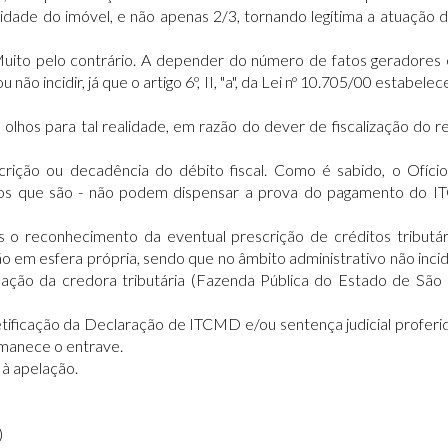
idade do imóvel, e não apenas 2/3, tornando legítima a atuação d
 Muito pelo contrário. A depender do número de fatos geradores
u não incidir, já que o artigo 6º, II, "a", da Lei nº 10.705/00 estabe
 olhos para tal realidade, em razão do dever de fiscalização do
ição ou decadência do débito fiscal. Como é sabido, o Ofício
vos que são - não podem dispensar a prova do pagamento do 
 reconhecimento da eventual prescrição de créditos tributários
o em esfera própria, sendo que no âmbito administrativo não inc
pação da credora tributária (Fazenda Pública do Estado de São P
etificação da Declaração de ITCMD e/ou sentença judicial proferid
rmanece o entrave.
 à apelação.
)