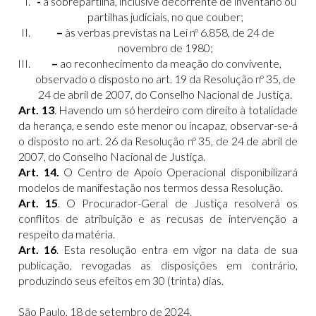
​
-
à sobrepartilha, inclusive decorrente de inventário ou
partilhas judiciais, no que couber;
–
às verbas previstas na Lei nº 6.858, de 24 de
novembro de 1980;
–
ao reconhecimento da meação do convivente,
observado o disposto no art. 19 da Resolução nº 35, de
24 de abril de 2007, do Conselho Nacional de Justiça.
Art. 13
. Havendo um só herdeiro com direito à totalidade
da herança, e sendo este menor ou incapaz, observar-se-á
o disposto no art. 26 da Resolução nº 35, de 24 de abril de
2007, do Conselho Nacional de Justiça.
Art. 14.
O Centro de Apoio Operacional disponibilizará
modelos de manifestação nos termos dessa Resolução.
Art. 15
. O Procurador-Geral de Justiça resolverá os
conflitos de atribuição e as recusas de intervenção a
respeito da matéria.
Art. 16
. Esta resolução entra em vigor na data de sua
publicação, revogadas as disposições em contrário,
produzindo seus efeitos em 30 (trinta) dias.
São Paulo, 18 de setembro de 2024.