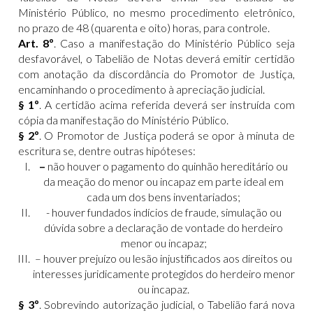
Ministério Público, no mesmo procedimento eletrônico,
no prazo de 48 (quarenta e oito) horas, para controle.
Art. 8º
. Caso a manifestação do Ministério Público seja
desfavorável, o Tabelião de Notas deverá emitir certidão
com anotação da discordância do Promotor de Justiça,
encaminhando o procedimento à apreciação judicial.
§ 1º
. A certidão acima referida deverá ser instruída com
cópia da manifestação do Ministério Público.
§ 2º
. O Promotor de Justiça poderá se opor à minuta de
escritura se, dentre outras hipóteses:
–
não houver o pagamento do quinhão hereditário ou
da meação do menor ou incapaz em parte ideal em
cada um dos bens inventariados;
- houver fundados indícios de fraude, simulação ou
dúvida sobre a declaração de vontade do herdeiro
menor ou incapaz;
– houver prejuízo ou lesão injustificados aos direitos ou
interesses juridicamente protegidos do herdeiro menor
ou incapaz.
§ 3º
. Sobrevindo autorização judicial, o Tabelião fará nova