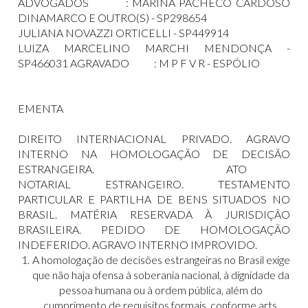
ADVOGADOS : MARINA PACHECO CARDOSO
DINAMARCO E OUTRO(S) - SP298654
JULIANA NOVAZZI ORTICELLI - SP449914
LUIZA MARCELINO MARCHI MENDONÇA -
SP466031 AGRAVADO : M P F V R - ESPÓLIO
EMENTA
DIREITO INTERNACIONAL PRIVADO. AGRAVO
INTERNO NA HOMOLOGAÇÃO DE DECISÃO
ESTRANGEIRA. ATO
NOTARIAL ESTRANGEIRO. TESTAMENTO
PARTICULAR E PARTILHA DE BENS SITUADOS NO
BRASIL. MATÉRIA RESERVADA À JURISDIÇÃO
BRASILEIRA. PEDIDO DE HOMOLOGAÇÃO
INDEFERIDO. AGRAVO INTERNO IMPROVIDO.
A homologação de decisões estrangeiras no Brasil exige
que não haja ofensa à soberania nacional, à dignidade da
pessoa humana ou à ordem pública, além do
cumprimento de requisitos formais, conforme arts.