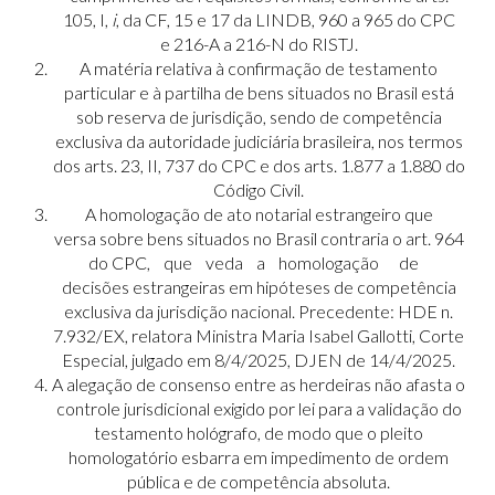
105, I,
i
, da CF, 15 e 17 da LINDB, 960 a 965 do CPC
e 216-A a 216-N do RISTJ.
A matéria relativa à confirmação de testamento
particular e à partilha de bens situados no Brasil está
sob reserva de jurisdição, sendo de competência
exclusiva da autoridade judiciária brasileira, nos termos
dos arts. 23, II, 737 do CPC e dos arts. 1.877 a 1.880 do
Código Civil.
A homologação de ato notarial estrangeiro que
versa sobre bens situados no Brasil contraria o art. 964
do CPC, que veda a homologação de
decisões estrangeiras em hipóteses de competência
exclusiva da jurisdição nacional. Precedente: HDE n.
7.932/EX, relatora Ministra Maria Isabel Gallotti, Corte
Especial, julgado em 8/4/2025, DJEN de 14/4/2025.
A alegação de consenso entre as herdeiras não afasta o
controle jurisdicional exigido por lei para a validação do
testamento hológrafo, de modo que o pleito
homologatório esbarra em impedimento de ordem
pública e de competência absoluta.