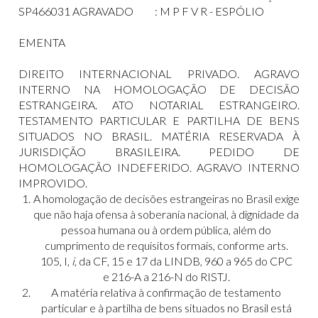
SP466031 AGRAVADO : M P F V R - ESPÓLIO
EMENTA
DIREITO INTERNACIONAL PRIVADO. AGRAVO
INTERNO NA HOMOLOGAÇÃO DE DECISÃO
ESTRANGEIRA. ATO NOTARIAL ESTRANGEIRO.
TESTAMENTO PARTICULAR E PARTILHA DE BENS
SITUADOS NO BRASIL. MATÉRIA RESERVADA À
JURISDIÇÃO BRASILEIRA. PEDIDO DE
HOMOLOGAÇÃO INDEFERIDO. AGRAVO INTERNO
IMPROVIDO.
A homologação de decisões estrangeiras no Brasil exige
que não haja ofensa à soberania nacional, à dignidade da
pessoa humana ou à ordem pública, além do
cumprimento de requisitos formais, conforme arts.
105, I,
i
, da CF, 15 e 17 da LINDB, 960 a 965 do CPC
e 216-A a 216-N do RISTJ.
A matéria relativa à confirmação de testamento
particular e à partilha de bens situados no Brasil está