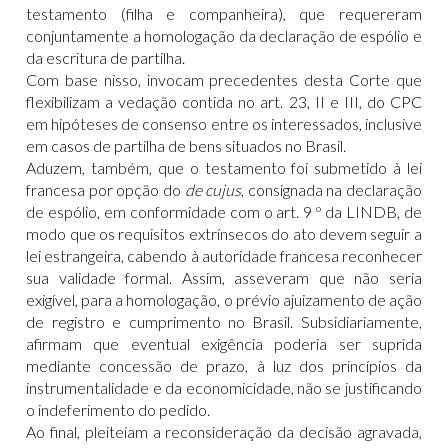
testamento (filha e companheira), que requereram
conjuntamente a homologação da declaração de espólio e
da escritura de partilha.
Com base nisso, invocam precedentes desta Corte que
flexibilizam a vedação contida no art. 23, II e III, do CPC
em hipóteses de consenso entre os interessados, inclusive
em casos de partilha de bens situados no Brasil.
Aduzem, também, que o testamento foi submetido à lei
francesa por opção do
de cujus
, consignada na declaração
de espólio, em conformidade com o art. 9 º da LINDB, de
modo que os requisitos extrínsecos do ato devem seguir a
lei estrangeira, cabendo à autoridade francesa reconhecer
sua validade formal. Assim, asseveram que não seria
exigível, para a homologação, o prévio ajuizamento de ação
de registro e cumprimento no Brasil. Subsidiariamente,
afirmam que eventual exigência poderia ser suprida
mediante concessão de prazo, à luz dos princípios da
instrumentalidade e da economicidade, não se justificando
o indeferimento do pedido.
Ao final, pleiteiam a reconsideração da decisão agravada,