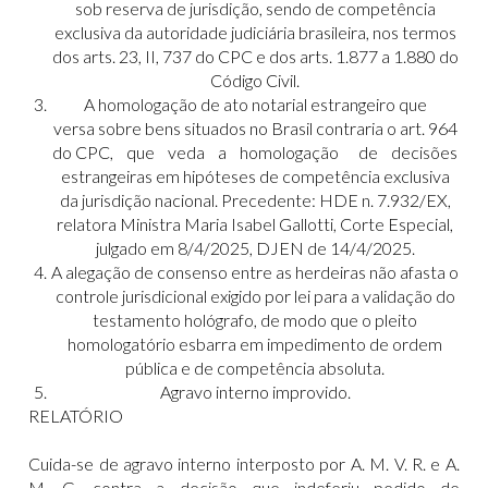
sob reserva de jurisdição, sendo de competência
exclusiva da autoridade judiciária brasileira, nos termos
dos arts. 23, II, 737 do CPC e dos arts. 1.877 a 1.880 do
Código Civil.
A homologação de ato notarial estrangeiro que
versa sobre bens situados no Brasil contraria o art. 964
do CPC, que veda a homologação de decisões
estrangeiras em hipóteses de competência exclusiva
da jurisdição nacional. Precedente: HDE n. 7.932/EX,
relatora Ministra Maria Isabel Gallotti, Corte Especial,
julgado em 8/4/2025, DJEN de 14/4/2025.
A alegação de consenso entre as herdeiras não afasta o
controle jurisdicional exigido por lei para a validação do
testamento hológrafo, de modo que o pleito
homologatório esbarra em impedimento de ordem
pública e de competência absoluta.
Agravo interno improvido.
RELATÓRIO
Cuida-se de agravo interno interposto por A. M. V. R. e A.
M. G. contra a decisão que indeferiu pedido de