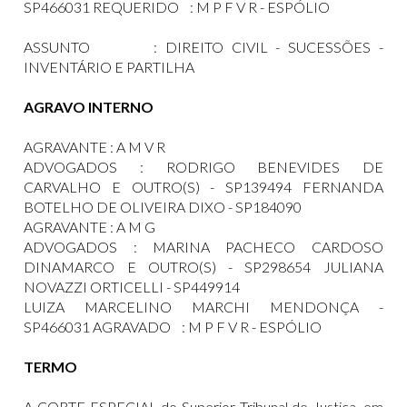
SP466031 REQUERIDO : M P F V R - ESPÓLIO
ASSUNTO : DIREITO CIVIL - SUCESSÕES -
INVENTÁRIO E PARTILHA
AGRAVO INTERNO
AGRAVANTE : A M V R
ADVOGADOS : RODRIGO BENEVIDES DE
CARVALHO E OUTRO(S) - SP139494 FERNANDA
BOTELHO DE OLIVEIRA DIXO - SP184090
AGRAVANTE : A M G
ADVOGADOS : MARINA PACHECO CARDOSO
DINAMARCO E OUTRO(S) - SP298654 JULIANA
NOVAZZI ORTICELLI - SP449914
LUIZA MARCELINO MARCHI MENDONÇA -
SP466031 AGRAVADO : M P F V R - ESPÓLIO
TERMO
A CORTE ESPECIAL do Superior Tribunal de Justiça, em