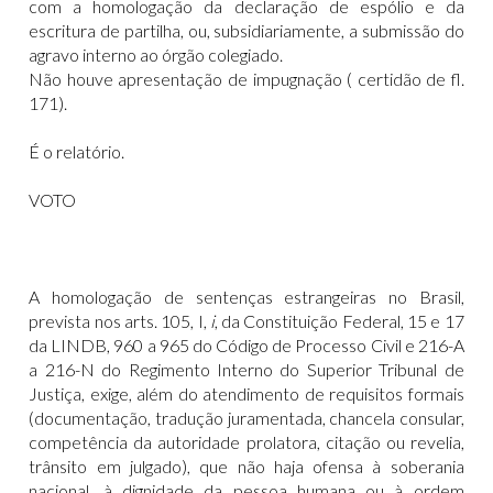
com a homologação da declaração de espólio e da
escritura de partilha, ou, subsidiariamente, a submissão do
agravo interno ao órgão colegiado.
Não houve apresentação de impugnação ( certidão de fl.
171).
É o relatório.
VOTO
A homologação de sentenças estrangeiras no Brasil,
prevista nos arts. 105, I,
i
, da Constituição Federal, 15 e 17
da LINDB, 960 a 965 do Código de Processo Civil e 216-A
a 216-N do Regimento Interno do Superior Tribunal de
Justiça, exige, além do atendimento de requisitos formais
(documentação, tradução juramentada, chancela consular,
competência da autoridade prolatora, citação ou revelia,
trânsito em julgado), que não haja ofensa à soberania
nacional, à dignidade da pessoa humana ou à ordem