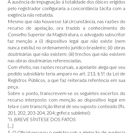
A ausência de impugnação à totalidade dos óbices erigidos
pelo registrador configuraria a concordância tácita com a
exigência não rebatida.
Mesmo que não houvesse tal circunstância, nas razões do
recurso de apelação, ora trazido a conhecimento do
Conselho Superior da Magistratura, o advogado subscritor
faz menção a (i) dispositivo legal que não existe (nem
nunca existiu) no ordenamento jurídico brasileiro; (ii) obras
doutrinárias que não existem; (iii) trechos que não existem
nas obras doutrinárias referenciadas.
Com efeito, nas razões recursais, a apelante alega que seu
pedido subsidiário teria amparo no art. 213, § 5º, da Lei de
Registros Públicos, a que faz reiterada referência em sua
peça.
Sobre o ponto, transcrevem-se os seguintes excertos do
recurso interposto com menção ao dispositivo legal em
tela e com transcrição literal de seu suposto conteúdo (fls.
201, 202, 203-204, 204; grifei e sublinhei):
“II. BREVE SÍNTESE DOS FATOS
[...]
5. O Oficial recusou o registro sob a alegação de ausência