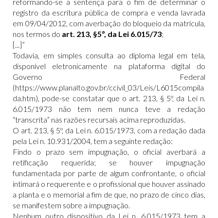
reformando-se a sentença para o fim de determinar o
registro da escritura pública de compra e venda lavrada
em 09/04/2012, com averbação do bloqueio da matrícula,
nos termos do
art. 213, §5º, da Lei 6.015/73
;
[...]”
Todavia, em simples consulta ao diploma legal em tela,
disponível eletronicamente na plataforma digital do
Governo Federal
(
https://www.planalto.gov.br/ccivil_03/Leis/L6015compila
da.htm
), pode-se constatar que o art. 213, § 5º, da Lei n.
6.015/1973 não tem nem nunca teve a redação
“transcrita” nas razões recursais acima reproduzidas.
O art. 213, § 5º, da Lei n. 6.015/1973, com a redação dada
pela Lei n. 10.931/2004, tem a seguinte redação:
Findo o prazo sem impugnação, o oficial averbará a
retificação requerida; se houver impugnação
fundamentada por parte de algum confrontante, o oficial
intimará o requerente e o profissional que houver assinado
a planta e o memorial a fim de que, no prazo de cinco dias,
se manifestem sobre a impugnação.
Nenhum outro dispositivo da Lei n. 6.015/1973 tem a