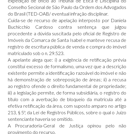
expedição de ofício ao Tribunal de Ética e Disciplina do
Conselho Secional de São Paulo da Ordem dos Advogados
do Brasil (TED-OAB/ eventual infração disciplinar.
Cuida-se de recurso de apelação interposto por Daniela
Buchicchio Cardoso contra sentença que julgou
procedente a dúvida suscitada pelo oficial de Registro de
Imóveis da Comarca de Santa Isabel e manteve recusa de
registro de escritura pública de venda e compra do imóvel
matriculado sob o n. 29.523.
A apelante alega que: i) a exigência de retificação prévia
constitui excesso de formalismo, uma vez que a descrição
existente permite a identificação razoável do imóvel e não
há demonstração de sobreposição de áreas; ii) a recusa
ao registro ofende o direito fundamental de propriedade;
iii) a legislação permite, de forma subsidiária, o registro do
título com a averbação de bloqueio da matrícula até a
efetiva retificação da área, com suposto amparo no artigo
213, § 5º, da Lei de Registros Públicos, sobre o qual o Juízo
sentenciante haveria se omitido.
A Procuradoria-Geral de Justiça opinou pelo não
provimento do recurso.