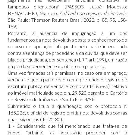
tampouco orientadora" (PASSOS, Josué Modesto;
BENACCHIO, Marcelo.
A dúvida no registro de imóveis
.
São Paulo: Thomson Reuters Brasil, 2022, p. 85, 95, 158-
159).
Portanto, a ausência de impugnação a um dos
fundamentos da nota devolutiva obsta o conhecimento do
recurso de apelação interposto pela parte interessada
contra a sentença de procedência da dúvida, que deve ser
julgada prejudicada, por sentença (LRP, art. 199), em razão
da perda superveniente do objeto do processo.
Uma vez firmadas tais premissas, no caso ora em apreço,
verifica-se que a parte recorrente pretende o registro de
escritura pública de venda e compra (fls. 83-86) relativo
ao imóvel matriculado sob o n. 29.523 perante o Cartório
de Registro de Imóveis de Santa Isabel/SP.
Submetido o título a qualificação, sob o protocolo n.
165.226, o oficial de registro emitiu nota devolutiva com as
duas exigências (fls. 72-80):
1 - Considerando que foi mencionado que trata-se de
imóvel "urbano", faz necessário proceder com o