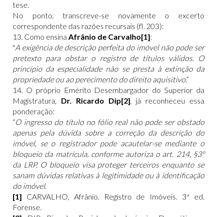
tese.
No ponto, transcreve-se novamente o excerto
correspondente das razões recursais (fl. 203):
13. Como ensina
Afrânio de Carvalho[1]
:
"
A exigência de descrição perfeita do imóvel não pode ser
pretexto para obstar o registro de títulos válidos. O
princípio da especialidade não se presta à extinção da
propriedade ou ao perecimento do direito aquisitivo
.”
14. O próprio Emérito Desembargador do Superior da
Magistratura,
Dr. Ricardo Dip[2]
, já reconheceu essa
ponderação:
“
O ingresso do título no fólio real não pode ser obstado
apenas pela dúvida sobre a correção da descrição do
imóvel, se o registrador pode acautelar-se mediante o
bloqueio da matrícula, conforme autoriza o art. 214, §3º
da LRP. O bloqueio visa proteger terceiros enquanto se
sanam dúvidas relativas à legitimidade ou à identificação
do imóvel
.
[1]
CARVALHO, Afrânio. Registro de Imóveis. 3ª ed.
Forense.