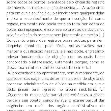
sobre todos os pontos levantados pelo oficial de registro
de imóveis nas razões da ação de dúvida [...]. A razão disso
está em que a anuência ou o silêncio sobre qualquer delas
implica o reconhecimento de que a inscrição, tal como
rogada, realmente não podia ter sido feita, por conta do
óbice não impugnado, e isso leva ao prejuízo da dúvida, ou
seja, à extinção do processo sem julgamento de mérito. [...]
Conquanto o juízo dos registros possa adotar, para além
daquelas apontadas pelo oficial, outras razões para
manter a qualificação negativa, ele não pode, entretanto,
relevar fundamentos de objeção com os quais tenha
concordado o interessado, justamente porque, como se
disse, atua na tutela do interesse dos terceiros. [...]
[A] concordância do apresentante, sem cumprimento, de
quaisquer das exigências, determina a perda de objeto do
processo administrativo de dúvida na medida em que o
título jamais terá ingresso no álbum imobiliário. [...]
[O]correndo impugnação parcial das exigências, a dúvida
perderá seu objeto, sendo inviável o exame parcial das
exigências em razão dos órgãos administrativos de
julgamento não exercerem atividade consultiva e