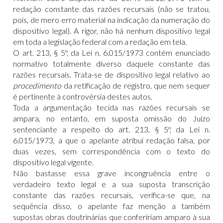
redação constante das razões recursais (não se tratou,
pois, de mero erro material na indicação da numeração do
dispositivo legal). A rigor, não há nenhum dispositivo legal
em toda a legislação federal com a redação em tela.
O art. 213, § 5º, da Lei n. 6.015/1973 contém enunciado
normativo totalmente diverso daquele constante das
razões recursais. Trata-se de dispositivo legal relativo ao
procedimento
da retificação de registro, que nem sequer
é pertinente à controvérsia destes autos.
Toda a argumentação tecida nas razões recursais se
ampara, no entanto, em suposta omissão do Juízo
sentenciante a respeito do art. 213, § 5º, da Lei n.
6.015/1973, a que o apelante atribui redação falsa, por
duas vezes, sem correspondência com o texto do
dispositivo legal vigente.
Não bastasse essa grave incongruência entre o
verdadeiro texto legal e a sua suposta transcrição
constante das razões recursais, verifica-se que, na
sequência disso, o apelante faz menção a também
supostas obras doutrinárias que confeririam amparo à sua