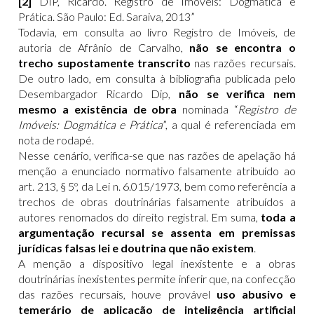
[2]
DIP, Ricardo. Registro de Imóveis: Dogmática e
Prática. São Paulo: Ed. Saraiva, 2013”
Todavia, em consulta ao livro Registro de Imóveis, de
autoria de Afrânio de Carvalho,
não se encontra o
trecho supostamente transcrito
nas razões recursais.
De outro lado, em consulta à bibliografia publicada pelo
Desembargador Ricardo Dip,
não se verifica nem
mesmo a existência de obra
nominada “
Registro de
Imóveis: Dogmática e Prática
”, a qual é referenciada em
nota de rodapé.
Nesse cenário, verifica-se que nas razões de apelação há
menção a enunciado normativo falsamente atribuído ao
art. 213, § 5º, da Lei n. 6.015/1973, bem como referência a
trechos de obras doutrinárias falsamente atribuídos a
autores renomados do direito registral. Em suma,
toda a
argumentação recursal se assenta em premissas
jurídicas falsas lei e doutrina que não existem
.
A menção a dispositivo legal inexistente e a obras
doutrinárias inexistentes permite inferir que, na confecção
das razões recursais, houve provável
uso abusivo e
temerário de aplicação de inteligência artificial