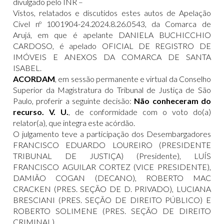
divulgado pelo INR –
Vistos, relatados e discutidos estes autos de Apelação
Cível nº 1001904-24.2024.8.26.0543, da Comarca de
Arujá, em que é apelante DANIELA BUCHICCHIO
CARDOSO, é apelado OFICIAL DE REGISTRO DE
IMÓVEIS E ANEXOS DA COMARCA DE SANTA
ISABEL.
ACORDAM
, em sessão permanente e virtual da Conselho
Superior da Magistratura do Tribunal de Justiça de São
Paulo, proferir a seguinte decisão:
Não conheceram do
recurso. V. U.
, de conformidade com o voto do(a)
relator(a), que integra este acórdão.
O julgamento teve a participação dos Desembargadores
FRANCISCO EDUARDO LOUREIRO (PRESIDENTE
TRIBUNAL DE JUSTIÇA) (Presidente), LUÍS
FRANCISCO AGUILAR CORTEZ (VICE PRESIDENTE),
DAMIÃO COGAN (DECANO), ROBERTO MAC
CRACKEN (PRES. SEÇÃO DE D. PRIVADO), LUCIANA
BRESCIANI (PRES. SEÇÃO DE DIREITO PÚBLICO) E
ROBERTO SOLIMENE (PRES. SEÇÃO DE DIREITO
CRIMINAL).