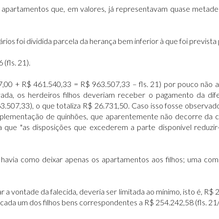
s apartamentos que, em valores, já representavam quase metad
os foi dividida parcela da herança bem inferior à que foi prevista
(fls. 21).
7,00 + R$ 461.540,33 = R$ 963.507,33 – fls. 21) por pouco não 
rvada, os herdeiros filhos deveriam receber o pagamento da d
507,33), o que totaliza R$ 26.731,50. Caso isso fosse observado, 
omplementação de quinhões, que aparentemente não decorre da clá
 que "as disposições que excederem a parte disponível reduzir
 havia como deixar apenas os apartamentos aos filhos; uma co
 vontade da falecida, deveria ser limitada ao mínimo, isto é, R$ 2
a cada um dos filhos bens correspondentes a R$ 254.242,58 (fls. 21