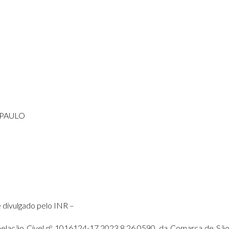
 PAULO
divulgado pelo INR –
e Apelação Cível nº 1016124-17.2023.8.26.0590, da Comarca de 