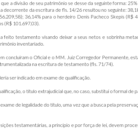
que a divisão de seu patrimônio se desse da seguinte forma: 25%
lha decorrente da escritura de fls. 14/26 resultou no seguinte: 3
56.209,58); 36,14% para o herdeiro Denis Pacheco Skepis (R$ 4
s (R$ 101.697,03).
feito testamento visando deixar a seus netos e sobrinha metad
rimônio inventariado.
m concluíram o Oficial e o MM. Juiz Corregedor Permanente, está c
trumentalizada na escritura de testamento (fls. 71/74).
ria ser indicado em exame de qualificação.
qualificação, o título extrajudicial que, no caso, substitui o formal de
 exame de legalidade do título, uma vez que a busca pela preserv
sições testamentárias, a princípio e por força de lei, devem proc