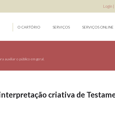
Login
|
O CARTÓRIO
SERVIÇOS
SERVIÇOS ONLINE
a auxiliar o público em geral.
 interpretação criativa de Testam