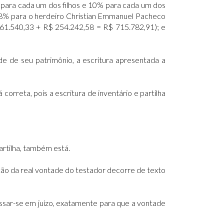
 para cada um dos filhos e 10% para cada um dos
8,18% para o herdeiro Christian Emmanuel Pacheco
61.540,33 + R$ 254.242,58 = R$ 715.782,91); e
e de seu patrimônio, a escritura apresentada a
orreta, pois a escritura de inventário e partilha
 partilha, também está.
ação da real vontade do testador decorre de texto
essar-se em juízo, exatamente para que a vontade