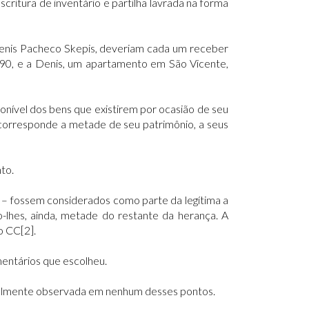
critura de inventário e partilha lavrada na forma
 Denis Pacheco Skepis, deveriam cada um receber
 690, e a Denis, um apartamento em São Vicente,
ponível dos bens que existirem por ocasião de seu
e corresponde a metade de seu patrimônio, a seus
to.
os – fossem considerados como parte da legítima a
o-lhes, ainda, metade do restante da herança. A
o CC[2].
mentários que escolheu.
ntegralmente observada em nenhum desses pontos.