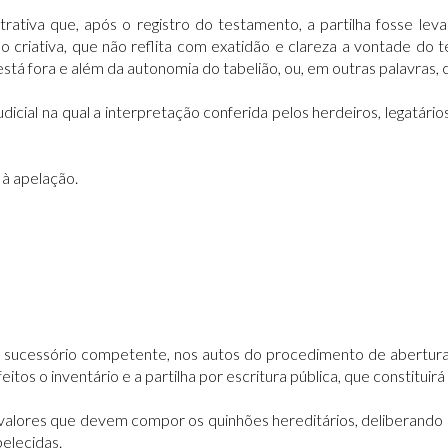
ativa que, após o registro do testamento, a partilha fosse leva
o criativa, que não reflita com exatidão e clareza a vontade do
á fora e além da autonomia do tabelião, ou, em outras palavras, cir
udicial na qual a interpretação conferida pelos herdeiros, legatár
 à apelação.
ízo sucessório competente, nos autos do procedimento de abertu
s o inventário e a partilha por escritura pública, que constituirá tí
e valores que devem compor os quinhões hereditários, deliberando el
elecidas.