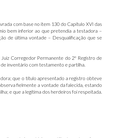
lavrada com base no item 130 do Capítulo XVI das
o bem inferior ao que pretendia a testadora –
ação de última vontade – Desqualificação que se
M. Juiz Corregedor Permanente do 2º Registro de
 de inventário com testamento e partilha.
dora; que o título apresentado a registro obteve
 observa fielmente a vontade da falecida, estando
lha; e que a legítima dos herdeiros foi respeitada.