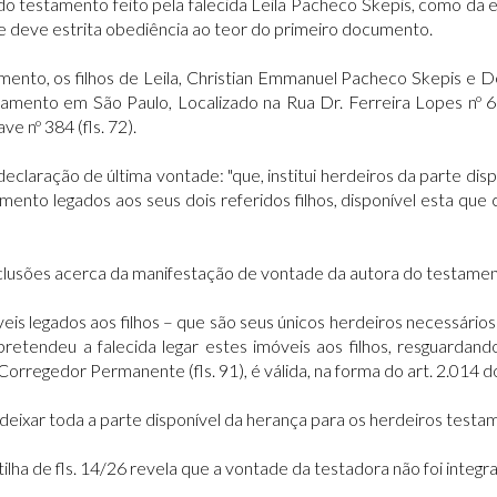
 testamento feito pela falecida Leila Pacheco Skepis, como da es
e deve estrita obediência ao teor do primeiro documento.
amento, os filhos de Leila, Christian Emmanuel Pacheco Skepis e
rtamento em São Paulo, Localizado na Rua Dr. Ferreira Lopes nº
e nº 384 (fls. 72).
eclaração de última vontade: "que, institui herdeiros da parte dis
mento legados aos seus dois referidos filhos, disponível esta qu
onclusões acerca da manifestação de vontade da autora do testamen
óveis legados aos filhos – que são seus únicos herdeiros necessári
etendeu a falecida legar estes imóveis aos filhos, resguardand
orregedor Permanente (fls. 91), é válida, na forma do art. 2.014 d
deixar toda a parte disponível da herança para os herdeiros testa
partilha de fls. 14/26 revela que a vontade da testadora não foi i