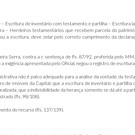
 – Escritura de inventário com testamento e partilha – Escritura 
a – Herdeiros testamentários que recebem parcela do patrimôni
rou a escritura, deve zelar pelo correto cumprimento da declar
eira Serra, contra a r. sentença de fls. 87/92, proferida pelo M
 exigência apresentada pelo Oficial, negou o registro de escritura
istrativa não é palco adequado para a análise da vontade da testa
tro de Imóveis da Capital; que a escritura de inventário e partilha
lizada; que a indivisibilidade da herança somente se dá até a parti
strado (fls. 98/108).
ento do recurso (fls. 137/139).