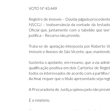
VOTO Nº 43.449
Registro de imóveis – Dúvida julgada procedente
NSCGJ – Inobservância da vontade da testador
Oficial que, juntamente com o tabelião que lav
justifica – Recurso não provido.
Trata-se de apelação interposta por Roberto Vi
Imóveis e Anexos de São Vicente, que, mantendo a
Sustenta o apelante, em resumo, que a via admin
qualificação positiva em dois Cartórios de Regis
todos os interessados de acordo com a partilha rea
Ao final, requer que o título apresentado seja regi
A Procuradoria de Justiça opinou pelo não provim
É o relatório.