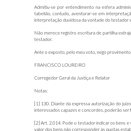
Admitiu-se por entendimento na esfera administr
tabelião, contudo, aventurar-se em interpretaçã
interpretação duvidosa da vontade do testador est
Não merece registro escritura de partilha extraj
testador.
Ante o exposto, pelo meu voto, nego provimento
FRANCISCO LOUREIRO
Corregedor Geral da Justiça e Relator
Notas:
[1] 130. Diante da expressa autorização do ju
interessados capazes e concordes, poderão ser feito
[2] Art. 2.014. Pode o testador indicar os bens 
valor dos bens não corresponder às quotas estab