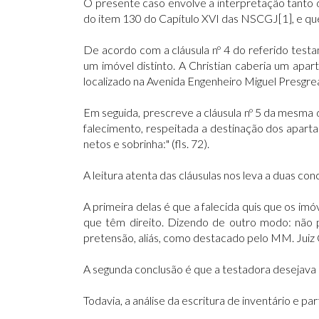
O presente caso envolve a interpretação tanto do
do item 130 do Capítulo XVI das NSCGJ[1], e qu
De acordo com a cláusula nº 4 do referido test
um imóvel distinto. A Christian caberia um apa
localizado na Avenida Engenheiro Miguel Presgreav
Em seguida, prescreve a cláusula nº 5 da mesma d
falecimento, respeitada a destinação dos aparta
netos e sobrinha:" (fls. 72).
A leitura atenta das cláusulas nos leva a duas c
A primeira delas é que a falecida quis que os im
que têm direito. Dizendo de outro modo: não pr
pretensão, aliás, como destacado pelo MM. Juiz C
A segunda conclusão é que a testadora desejava 
Todavia, a análise da escritura de inventário e 