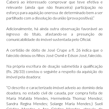
Caberá ao interessado comprovar que teve efetiva e
relevante (ainda que não financeira) participação no
esforço para aquisição onerosa de determinado bem a ser
partilhado com a dissolução da união (prova positiva).”
Adicionalmente, há ainda outra observação favorável ao
ingresso do título, afastando-se a presunção de
comunicabilidade do imóvel sustentada pelo Oficial.
A certidão de óbito de José Crupe a fl. 26 indica que o
falecido deixou os filhos José Osmil e Edson José, falecido.
Na própria escritura de doação submetida à qualificação
(fls. 28/33) constou o seguinte a respeito da aquisição do
imóvel pela doadora:
“O descrito e caracterizado imóvel adveio ao domínio dela
doadora, no estado civil de casada, por compra feita de
Maria Mafalda Mendes, Hermelinda Thomaz Mendez;
Sandra Regina Mendes; Solange Maria Mendes;) Sueli
Cristina Mendes e Ana Cristina Mendes, através de