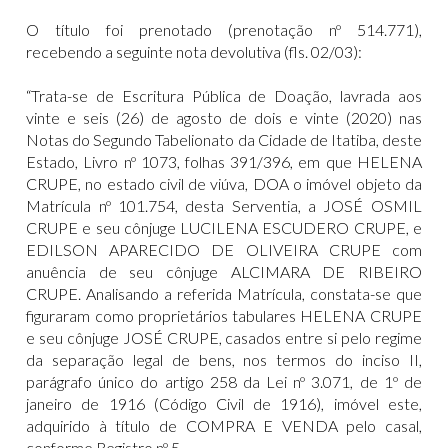
O título foi prenotado (prenotação nº 514.771),
recebendo a seguinte nota devolutiva (fls. 02/03):
“Trata-se de Escritura Pública de Doação, lavrada aos
vinte e seis (26) de agosto de dois e vinte (2020) nas
Notas do Segundo Tabelionato da Cidade de Itatiba, deste
Estado, Livro nº 1073, folhas 391/396, em que HELENA
CRUPE, no estado civil de viúva, DOA o imóvel objeto da
Matrícula nº 101.754, desta Serventia, a JOSÉ OSMIL
CRUPE e seu cônjuge LUCILENA ESCUDERO CRUPE, e
EDILSON APARECIDO DE OLIVEIRA CRUPE com
anuência de seu cônjuge ALCIMARA DE RIBEIRO
CRUPE. Analisando a referida Matrícula, constata-se que
figuraram como proprietários tabulares HELENA CRUPE
e seu cônjuge JOSÉ CRUPE, casados entre si pelo regime
da separação legal de bens, nos termos do inciso II,
parágrafo único do artigo 258 da Lei nº 3.071, de 1º de
janeiro de 1916 (Código Civil de 1916), imóvel este,
adquirido à título de COMPRA E VENDA pelo casal,
conforme Registro nº 5.