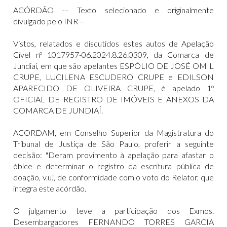
ACÓRDÃO -– Texto selecionado e originalmente
divulgado pelo INR –
Vistos, relatados e discutidos estes autos de Apelação
Cível nº 1017957-06.2024.8.26.0309, da Comarca de
Jundiaí, em que são apelantes ESPÓLIO DE JOSÉ OMIL
CRUPE, LUCILENA ESCUDERO CRUPE e EDILSON
APARECIDO DE OLIVEIRA CRUPE, é apelado 1º
OFICIAL DE REGISTRO DE IMÓVEIS E ANEXOS DA
COMARCA DE JUNDIAÍ.
ACORDAM, em Conselho Superior da Magistratura do
Tribunal de Justiça de São Paulo, proferir a seguinte
decisão: "Deram provimento à apelação para afastar o
óbice e determinar o registro da escritura pública de
doação, v.u.", de conformidade com o voto do Relator, que
integra este acórdão.
O julgamento teve a participação dos Exmos.
Desembargadores FERNANDO TORRES GARCIA