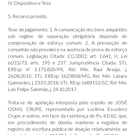
IV. Dispositivo e Tese
5. Recurso provido.
Tese de julgamento: 1. A comunicação dos bens adquiridos
sob regime de separação obrigatória depende de
comprovação de esforço comum. 2. A presunção de
comunhão não prevalece na ausência de prova de esforço
comum. Legislação Citada: CC/2002, art. 1.641, II; Lei
6.015/73, arts. 195 e 237. Jurisprudência Citada: STJ,
EREsp nº 1.171.820/PR, Rel. Min. Raul Araújo, j.
26.08.2015; STJ, EREsp 1623858/MG, Rel. Min. Lázaro
Guimarães, j. 23.05.2018; STJ, REsp 1689152/SC, Rel. Min.
Luis Felipe Salomão, j. 24.10.2017.
Trata-se de apelação interposta pelo espólio de JOSÉ
OSMIL CRUPE, representado por Lucilena Escudero
Crupe e outros, em face da r.sentença de fls. 61/62, que,
em procedimento de dúvida, manteve a negativa de
registro de escritura pública de doação relativamente ao