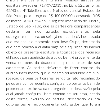
escritura lavrada em (17/09/2010), no Livro 525, às folhas
42/43 do 4º Tabelionato de Notas de Jundiaí, Estado de
São Paulo, pelo preço de R$ 100.000,00, consoante R.05
da matrícula 101.754 do 1º Registro Imobiliário de Jundiaí,
Estado de São Paulo, que as partes ora comparecentes
declaram ter sido quitado, exclusivamente, pela
outorgante doadora, ou seja, já no estado civil de casada
que era naquele momento com José Crupe, declarando
que com relação à quantia paga pela aquisição do imóvel
objeto da presente escritura, a totalidade dos recursos
utilizados para aquisição do aludido bem, é proveniente da
venda de bens da doadora, adquiridos antes de seu
casamento. As partes deixaram de fazer constar do
aludido instrumento, que o mesmo foi adquirido em sub-
rogação de bens particulares, sendo tal fato reconhecido
pelos ora comparecentes, configurando portanto bem de
propriedade exclusiva da outorgante doadora, razão pela
qual jamais configurou bem comum de seu casal, sendo
desta forma, excluído da partilha, declarando os ora
outorgantes e reciprocamente outorgados que foram