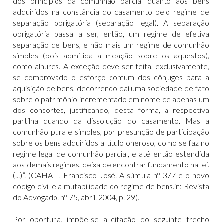
dos princípios da comunhão parcial quanto aos bens
adquiridos na constância do casamento pelo regime de
separação obrigatória (separação legal). A separação
obrigatória passa a ser, então, um regime de efetiva
separação de bens, e não mais um regime de comunhão
simples (pois admitida a meação sobre os aquestos),
como alhures. A exceção deve ser feita, exclusivamente,
se comprovado o esforço comum dos cônjuges para a
aquisição de bens, decorrendo daí uma sociedade de fato
sobre o patrimônio incrementado em nome de apenas um
dos consortes, justificando, desta forma, a respectiva
partilha quando da dissolução do casamento. Mas a
comunhão pura e simples, por presunção de participação
sobre os bens adquiridos a título oneroso, como se faz no
regime legal de comunhão parcial, e até então estendida
aos demais regimes, deixa de encontrar fundamento na lei.
(...)”. (CAHALI, Francisco José. A súmula n° 377 e o novo
código civil e a mutabilidade do regime de bens.in: Revista
do Advogado. n° 75, abril. 2004, p. 29).
Por oportuna, impõe-se a citação do seguinte trecho