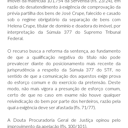
imóvel da matrícula 101.754 da Serventia (fls. 23/24), em
razão do desatendimento à exigência de comprovação da
prévia partilha dos bens de José Crupe, falecido e casado
sob o regime obrigatório da separação de bens com
Helena Crupe, titular de domínio e doadora do imóvel, por
interpretação da Súmula 377 do Supremo Tribunal
Federal.
O recurso busca a reforma da sentença, ao fundamento
de que a qualificação negativa do título não pode
prevalecer diante do posicionamento mais recente da
jurisprudência a respeito da Súmula 377 do STF, no
sentido de que a comunicação dos aquestos exige prova
do esforço comum e do exercício da pretensão. Deste
modo, não mais vigora a presunção de esforço comum,
certo de que no caso em exame não houve qualquer
reivindicação do bem por parte dos herdeiros, razão pela
qual a exigência deve ser afastada (fls. 71/77).
A Douta Procuradoria Geral de Justiça opinou pelo
improvimento da apelação (fls. 100/101).