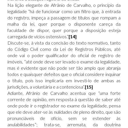
Na lição elegante de Afrânio de Carvalho, o princípio da
legalidade “há de funcionar como um filtro que, à entrada
do registro, impeça a passagem de títulos que rompam a
malha da lei, quer porque o disponente careça da
faculdade de dispor, quer porque a disposição esteja
carregada de vícios ostensivos.”
[14]
Discute-se, à vista da concisão do texto normativo, tanto
do Código Civil como da Lei de Registros Públicos, até
onde vai o poder qualificador do oficial de registro de
imóveis, “até onde deve ser levado o exame da legalidade,
mas é evidente que não pode ser tão amplo que abranja
todos e quaisquer defeitos que o oficial considere inquinar
o título, pois isso implicaria em investi-lo de ambas as
jurisdições, a voluntária e a contenciosa”.
[15]
Adiante, Afrânio de Carvalho acentua que “uma forte
corrente de opinião, em resposta à questão de saber até
onde pode ir o registrador no exame da legalidade, pensa
que ele deve ater-se às nulidades de pleno direito, que são
pronunciáveis de ofício, sem se estender às
anulabilidades”; trata-se, arremata, da doutrina