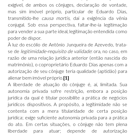
exigível, de ambos os cônjuges, declaração de vontade,
mas sim imóvel próprio, particular de Eduardo Dias,
transmitido-lhe
causa mortis
, daí a exigência da vênia
conjugal. Sob essa perspectiva, faltar-lhe-ia legitimação
para vender a sua parte ideal, legitimação entendida como
poder de dispor.
À luz do escólio de Antônio Junqueira de Azevedo, trata-
se de
legitimidade-requisito de validade
: ora, no caso, em
razão de uma relação jurídica anterior (então nascida do
matrimônio), o coproprietário Eduardo Dias apenas com a
autorização de seu cônjuge teria qualidade (aptidão) para
alienar bem imóvel próprio.
[1]
A liberdade de atuação do cônjuge é, aí, limitada. Sua
autonomia privada sofre restrição, embora a posição
jurídica da qual é titular possibilite a prática de negócios
jurídicos dispositivos. A propósito, a legitimidade não se
contenta com a mera titularidade de certa posição
jurídica; exige suficiente autonomia privada para a prática
do ato. Em certas situações, o cônjuge não tem plena
liberdade para atuar; depende de autorização