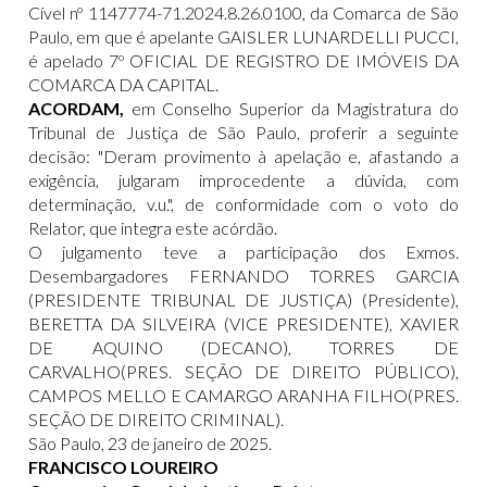
Cível nº 1147774-71.2024.8.26.0100, da Comarca de São
Paulo, em que é apelante GAISLER LUNARDELLI PUCCI,
é apelado 7º OFICIAL DE REGISTRO DE IMÓVEIS DA
COMARCA DA CAPITAL.
ACORDAM,
em Conselho Superior da Magistratura do
Tribunal de Justiça de São Paulo, proferir a seguinte
decisão: "Deram provimento à apelação e, afastando a
exigência, julgaram improcedente a dúvida, com
determinação, v.u.", de conformidade com o voto do
Relator, que integra este acórdão.
O julgamento teve a participação dos Exmos.
Desembargadores FERNANDO TORRES GARCIA
(PRESIDENTE TRIBUNAL DE JUSTIÇA) (Presidente),
BERETTA DA SILVEIRA (VICE PRESIDENTE), XAVIER
DE AQUINO (DECANO), TORRES DE
CARVALHO(PRES. SEÇÃO DE DIREITO PÚBLICO),
CAMPOS MELLO E CAMARGO ARANHA FILHO(PRES.
SEÇÃO DE DIREITO CRIMINAL).
São Paulo, 23 de janeiro de 2025.
FRANCISCO LOUREIRO