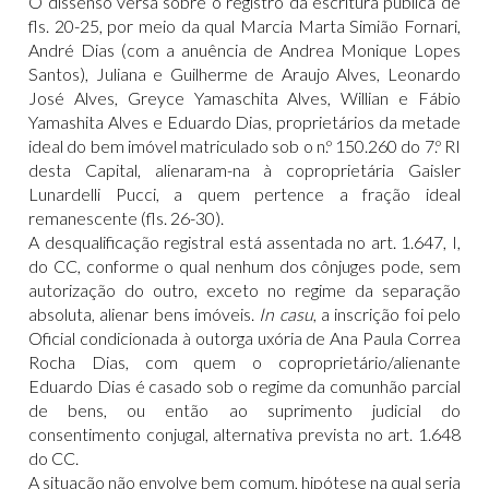
O dissenso versa sobre o registro da escritura pública de
fls. 20-25, por meio da qual Marcia Marta Simião Fornari,
André Dias (com a anuência de Andrea Monique Lopes
Santos), Juliana e Guilherme de Araujo Alves, Leonardo
José Alves, Greyce Yamaschita Alves, Willian e Fábio
Yamashita Alves e Eduardo Dias, proprietários da metade
ideal do bem imóvel matriculado sob o n.º 150.260 do 7.º RI
desta Capital, alienaram-na à coproprietária Gaisler
Lunardelli Pucci, a quem pertence a fração ideal
remanescente (fls. 26-30).
A desqualificação registral está assentada no art. 1.647, I,
do CC, conforme o qual nenhum dos cônjuges pode, sem
autorização do outro, exceto no regime da separação
absoluta, alienar bens imóveis.
In casu
, a inscrição foi pelo
Oficial condicionada à outorga uxória de Ana Paula Correa
Rocha Dias, com quem o coproprietário/alienante
Eduardo Dias é casado sob o regime da comunhão parcial
de bens, ou então ao suprimento judicial do
consentimento conjugal, alternativa prevista no art. 1.648
do CC.
A situação não envolve bem comum, hipótese na qual seria