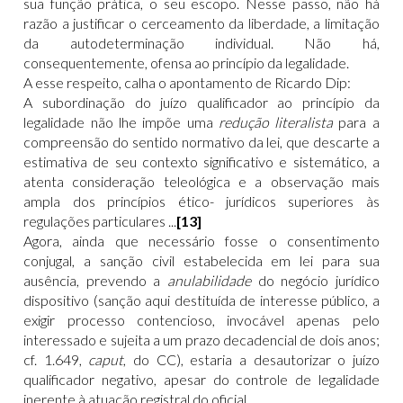
sua função prática, o seu escopo. Nesse passo, não há
razão a justificar o cerceamento da liberdade, a limitação
da autodeterminação individual. Não há,
consequentemente, ofensa ao princípio da legalidade.
A esse respeito, calha o apontamento de Ricardo Dip:
A subordinação do juízo qualificador ao princípio da
legalidade não lhe impõe uma
redução literalista
para a
compreensão do sentido normativo da lei, que descarte a
estimativa de seu contexto significativo e sistemático, a
atenta consideração teleológica e a observação mais
ampla dos princípios ético- jurídicos superiores às
regulações particulares ...
[13]
Agora, ainda que necessário fosse o consentimento
conjugal, a sanção civil estabelecida em lei para sua
ausência, prevendo a
anulabilidade
do negócio jurídico
dispositivo (sanção aqui destituída de interesse público, a
exigir processo contencioso, invocável apenas pelo
interessado e sujeita a um prazo decadencial de dois anos;
cf. 1.649,
caput
, do CC), estaria a desautorizar o juízo
qualificador negativo, apesar do controle de legalidade
inerente à atuação registral do oficial.