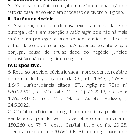
3. Dispensa da vênia conjugal em razão da separação de
fato do casal, envolvido em processo de divórcio litigioso.
III. Razões de decidir.
4. A separação de fato do casal exclui a necessidade de
outorga uxória, em atenção à
ratio legis
, pois não há mais
razão para proteger a propriedade familiar e tutelar a
estabilidade da vida conjugal. 5. A ausência de autorização
conjugal, causa de anulabilidade do negócio jurídico
dispositivo, não deslegitima o registro.
IV. Dispositivo.
6. Recurso provido, dúvida julgada improcedente, registro
determinado. Legislação citada: CC, arts. 1.647, I, 1.648 e
1.649. Jurisprudência citada: STJ, AgRg no REsp n.º
880.229/CE, rel. Min. Isabel Gallotti, j. 7.3.2013, e REsp nº
1.760.281/TO, rel. Min. Marco Aurélio Bellizze, j.
24.5.2022.
O Oficial condicionou o registro da escritura pública de
venda e compra do bem imóvel objeto da matrícula n.º
150.260 do 7.º RI desta Capital, título de fls. 20-25,
prenotado sob o nº 570.664 (fls. 9), à outorga uxória de