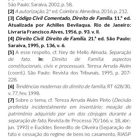
São Paulo: Saraiva, 2002, p. 58.
[2]
A autorização
. 2.ª ed. Coimbra: Almedina, 2016, p. 212.
[3]
Código Civil Comentado
,
Direito de Família
. 11.ª ed.
Atualizada por Achilles Bevilaqua. Rio de Janeiro:
Livraria Francisco Alves, 1956, p. 93. v. II.
[4]
Direito Civil
:
Direito de Família
. 21.ª ed. São Paulo:
Saraiva, 1995, p. 136, v. 6.
[5]
A esse respeito, cf. Ney de Mello Almada.
Separação
de fato
.
In
:
Direito de Família
:
aspectos
constitucionais
,
civis e processuais
. Teresa Arruda Alvim
(coord.). São Paulo: Revista dos Tribunais, 1995, p. 207-
228.
[6]
Tendências modernas do direito de família
, RT 628/30,
v. 77, fev. 1998.
[7]
Sobre o tema, cf. Tereza Arruda Alvim Pinto (
Decisão
proferida incidentalmente em inventário: meação de
patrimônio adquirido por um dos cônjuges durante a
separação de fato
, Revista de Processo 70/166, v. 18, abr.-
jun. 1993) e Euclides Benedito de Oliveira (Separação de
fato e cessação do regime de bens no casamento, RIASP