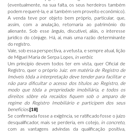
(eventualmente, na sua falta, os seus herdeiros também
podem requerê-la, e aí também sem proveito econômico).
A venda teve por objeto bem próprio, particular, que,
assim, com a anulação, retornaria ao patrimônio do
alienante. Sob esse ângulo, discutível, aliás, o interesse
jurídico do cônjuge. Há, aí, mais uma razão determinante
do registro.
Vale, sob essa perspectiva, a vetusta, e sempre atual, lição
de Miguel Maria de Serpa Lopes,
in verbis
:
Um princípio devem todos ter em vista, quer Oficial de
Registro, quer o próprio Juiz:
em matéria de Registro de
Imóveis tôda a interpretação deve tender para facilitar e
não para dificultar o acesso dos títulos ao Registro
,
de
modo que tôda a propriedade imobiliária
,
e todos os
direitos sôbre ela recaídos fiquem sob o amparo de
regime do Registro Imobiliário e participem dos seus
benefícios
.
[18]
Se confirmada fosse a exigência, se ratificado fosse o juízo
desqualificador, mais se perderia, em cotejo,
in concreto
,
com as vantagens advindas da qualificação positiva,