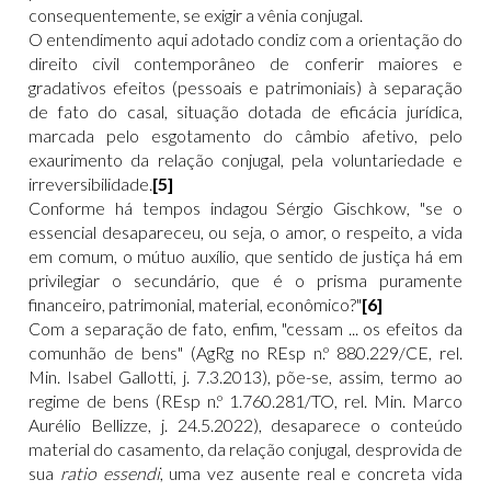
consequentemente, se exigir a vênia conjugal.
O entendimento aqui adotado condiz com a orientação do
direito civil contemporâneo de conferir maiores e
gradativos efeitos (pessoais e patrimoniais) à separação
de fato do casal, situação dotada de eficácia jurídica,
marcada pelo esgotamento do câmbio afetivo, pelo
exaurimento da relação conjugal, pela voluntariedade e
irreversibilidade.
[5]
Conforme há tempos indagou Sérgio Gischkow, "se o
essencial desapareceu, ou seja, o amor, o respeito, a vida
em comum, o mútuo auxílio, que sentido de justiça há em
privilegiar o secundário, que é o prisma puramente
financeiro, patrimonial, material, econômico?"
[6]
Com a separação de fato, enfim, "cessam ... os efeitos da
comunhão de bens" (AgRg no REsp n.º 880.229/CE, rel.
Min. Isabel Gallotti, j. 7.3.2013), põe-se, assim, termo ao
regime de bens (REsp n.º 1.760.281/TO, rel. Min. Marco
Aurélio Bellizze, j. 24.5.2022), desaparece o conteúdo
material do casamento, da relação conjugal, desprovida de
sua
ratio essendi
, uma vez ausente real e concreta vida