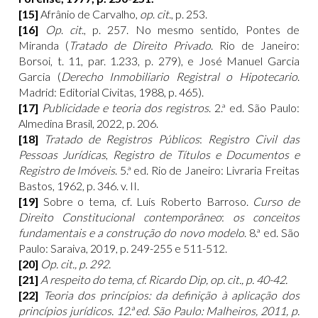
[15]
Afrânio de Carvalho,
op
.
cit
., p. 253.
[16]
Op
.
cit
., p. 257. No mesmo sentido, Pontes de
Miranda (
Tratado de Direito Privado
. Rio de Janeiro:
Borsoi, t. 11, par. 1.233, p. 279), e José Manuel Garcia
Garcia (
Derecho Inmobiliario
Registral o Hipotecario
.
Madrid: Editorial Civitas, 1988, p. 465).
[17]
Publicidade e teoria dos registros
. 2.ª ed. São Paulo:
Almedina Brasil, 2022, p. 206.
[18]
Tratado de Registros Públicos
:
Registro Civil das
Pessoas Jurídicas
,
Registro de Títulos e Documentos e
Registro de Imóveis
. 5.ª ed. Rio de Janeiro: Livraria Freitas
Bastos, 1962, p. 346. v. II.
[19]
Sobre o tema, cf. Luís Roberto Barroso.
Curso de
Direito Constitucional contemporâneo
:
os conceitos
fundamentais e a construção do novo modelo
. 8.ª ed. São
Paulo: Saraiva, 2019, p. 249-255 e 511-512.
[20]
Op. cit., p. 292.
[21]
A respeito do tema, cf. Ricardo Dip, op. cit., p. 40-42.
[22]
Teoria dos princípios: da definição à aplicação dos
princípios jurídicos. 12.ª ed. São Paulo: Malheiros, 2011, p.