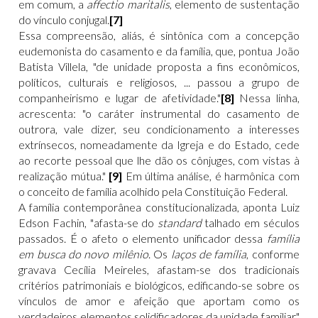
em comum, a
affectio maritalis
, elemento de sustentação
do vínculo conjugal.
[7]
Essa compreensão, aliás, é sintônica com a concepção
eudemonista do casamento e da família, que, pontua João
Batista Villela, "de unidade proposta a fins econômicos,
políticos, culturais e religiosos, ... passou a grupo de
companheirismo e lugar de afetividade."
[8]
Nessa linha,
acrescenta: "o caráter instrumental do casamento de
outrora, vale dizer, seu condicionamento a interesses
extrínsecos, nomeadamente da Igreja e do Estado, cede
ao recorte pessoal que lhe dão os cônjuges, com vistas à
realização mútua."
[9]
Em última análise, é harmônica com
o conceito de família acolhido pela Constituição Federal.
A família contemporânea constitucionalizada, aponta Luiz
Edson Fachin, "afasta-se do
standard
talhado em séculos
passados. É o afeto o elemento unificador dessa
família
em busca do novo milênio
. Os
laços de família
, conforme
gravava Cecília Meireles, afastam-se dos tradicionais
critérios patrimoniais e biológicos, edificando-se sobre os
vínculos de amor e afeição que aportam como os
verdadeiros elementos solidificadores da unidade familiar."