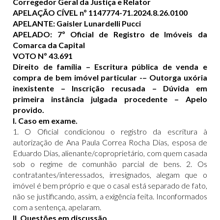
Corregedor Geral da Justiça e Relator
APELAÇÃO CÍVEL nº 1147774-71.2024.8.26.0100
APELANTE: Gaisler Lunardelli Pucci
APELADO: 7º Oficial de Registro de Imóveis da
Comarca da Capital
VOTO Nº 43.691
Direito de família – Escritura pública de venda e
compra de bem imóvel particular -– Outorga uxória
inexistente – Inscrição recusada – Dúvida em
primeira instância julgada procedente – Apelo
provido.
I. Caso em exame.
1. O Oficial condicionou o registro da escritura à
autorização de Ana Paula Correa Rocha Dias, esposa de
Eduardo Dias, alienante/coproprietário, com quem casada
sob o regime de comunhão parcial de bens. 2. Os
contratantes/interessados, irresignados, alegam que o
imóvel é bem próprio e que o casal está separado de fato,
não se justificando, assim, a exigência feita. Inconformados
com a sentença, apelaram.
II. Questões em discussão.