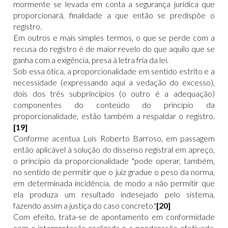
mormente se levada em conta a segurança jurídica que
proporcionará, finalidade a que então se predispõe o
registro.
Em outros e mais simples termos, o que se perde com a
recusa do registro é de maior revelo do que aquilo que se
ganha com a exigência, presa à letra fria da lei.
Sob essa ótica, a proporcionalidade em sentido estrito e a
necessidade (expressando aqui a vedação do excesso),
dois dos três subprincípios (o outro é a adequação)
componentes do conteúdo do princípio da
proporcionalidade, estão também a respaldar o registro.
[19]
Conforme acentua Luís Roberto Barroso, em passagem
então aplicável à solução do dissenso registral em apreço,
o princípio da proporcionalidade "pode operar, também,
no sentido de permitir que o juiz gradue o peso da norma,
em determinada incidência, de modo a não permitir que
ela produza um resultado indesejado pelo sistema,
fazendo assim a justiça do caso concreto."
[20]
Com efeito, trata-se de apontamento em conformidade
com a interpretação realizada e a ponderação efetivada,