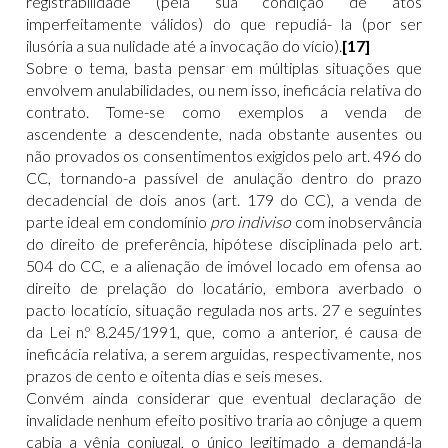
registrabilidade (pela sua condição de atos
imperfeitamente válidos) do que repudiá- la (por ser
ilusória a sua nulidade até a invocação do vício).
[17]
Sobre o tema, basta pensar em múltiplas situações que
envolvem anulabilidades, ou nem isso, ineficácia relativa do
contrato. Tome-se como exemplos a venda de
ascendente a descendente, nada obstante ausentes ou
não provados os consentimentos exigidos pelo art. 496 do
CC, tornando-a passível de anulação dentro do prazo
decadencial de dois anos (art. 179 do CC), a venda de
parte ideal em condomínio
pro indiviso
com inobservância
do direito de preferência, hipótese disciplinada pelo art.
504 do CC, e a alienação de imóvel locado em ofensa ao
direito de prelação do locatário, embora averbado o
pacto locatício, situação regulada nos arts. 27 e seguintes
da Lei n.º 8.245/1991, que, como a anterior, é causa de
ineficácia relativa, a serem arguidas, respectivamente, nos
prazos de cento e oitenta dias e seis meses.
Convém ainda considerar que eventual declaração de
invalidade nenhum efeito positivo traria ao cônjuge a quem
cabia a vênia conjugal, o único legitimado a demandá-la