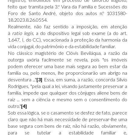
feito que tramita pela 3.ª Vara da Família e Sucessões do
Foro de Santo André, objeto dos autos n.º 1031580-
18.2023.8.26.0554.
Realmente, não faz sentido a imposição, em atenção
à
ratio legis
, a do dispositivo legal sob exame (a do art.
1.647, I, do CC), vocacionada à proteção da harmonia da
vida conjugal, do patrimônio e da estabilidade familiar.
No clássico magistério de Clóvis Beviláqua, a razão da
outorga uxória facilmente se revela, pois "os imóveis
podem oferecer uma base mais segura ao bem estar da
família ou, pelo menos, lhe proporcionarão um abrigo na
desventura ..."
[3]
Essa, em suma, a razão, concorda Silvio
Rodrigues, "pela qual a lei, visando justamente preservar a
família, impede que qualquer dos cônjuges aliene bens de
raiz ... sem a ciência e mesmo sem o consentimento do
outro."
[4]
Sob essa lógica, se o casamento se desfez de fato, parece
claro que não há mais necessidade de preservar-lhe uma
base segura com bens de raiz, não há razão, obviamente,
para se tutelar a estabilidade familiar e,