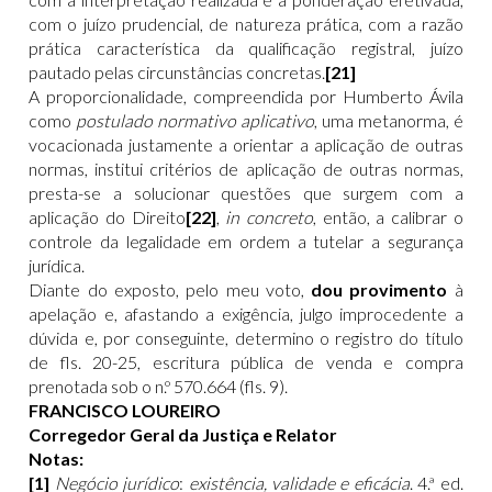
com o juízo prudencial, de natureza prática, com a razão
prática característica da qualificação registral, juízo
pautado pelas circunstâncias concretas.
[21]
A proporcionalidade, compreendida por Humberto Ávila
como
postulado normativo aplicativo
, uma metanorma, é
vocacionada justamente a orientar a aplicação de outras
normas, institui critérios de aplicação de outras normas,
presta-se a solucionar questões que surgem com a
aplicação do Direito
[22]
,
in concreto
, então, a calibrar o
controle da legalidade em ordem a tutelar a segurança
jurídica.
Diante do exposto, pelo meu voto,
dou provimento
à
apelação e, afastando a exigência, julgo improcedente a
dúvida e, por conseguinte, determino o registro do título
de fls. 20-25, escritura pública de venda e compra
prenotada sob o n.º 570.664 (fls. 9).
FRANCISCO LOUREIRO
Corregedor Geral da Justiça e Relator
Notas:
[1]
Negócio jurídico
:
existência, validade e eficácia
. 4.ª ed.