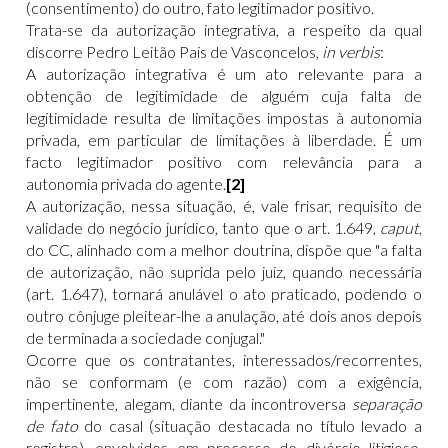
(consentimento) do outro, fato legitimador positivo.
Trata-se da autorização integrativa, a respeito da qual
discorre Pedro Leitão Pais de Vasconcelos,
in verbis
:
A autorização integrativa é um ato relevante para a
obtenção de legitimidade de alguém cuja falta de
legitimidade resulta de limitações impostas à autonomia
privada, em particular de limitações à liberdade. É um
facto legitimador positivo com relevância para a
autonomia privada do agente.
[2]
A autorização, nessa situação, é, vale frisar, requisito de
validade do negócio jurídico, tanto que o art. 1.649,
caput
,
do CC, alinhado com a melhor doutrina, dispõe que "a falta
de autorização, não suprida pelo juiz, quando necessária
(art. 1.647), tornará anulável o ato praticado, podendo o
outro cônjuge pleitear-lhe a anulação, até dois anos depois
de terminada a sociedade conjugal."
Ocorre que os contratantes, interessados/recorrentes,
não se conformam (e com razão) com a exigência,
impertinente, alegam, diante da incontroversa
separação
de fato
do casal (situação destacada no título levado a
registro), envolvidos em processo de divórcio litigioso,