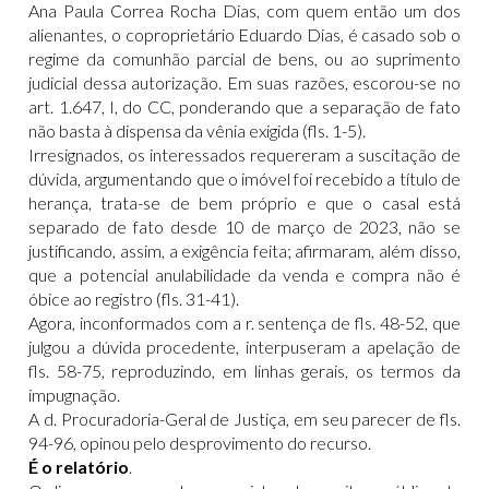
Ana Paula Correa Rocha Dias, com quem então um dos
alienantes, o coproprietário Eduardo Dias, é casado sob o
regime da comunhão parcial de bens, ou ao suprimento
judicial dessa autorização. Em suas razões, escorou-se no
art. 1.647, I, do CC, ponderando que a separação de fato
não basta à dispensa da vênia exigida (fls. 1-5).
Irresignados, os interessados requereram a suscitação de
dúvida, argumentando que o imóvel foi recebido a título de
herança, trata-se de bem próprio e que o casal está
separado de fato desde 10 de março de 2023, não se
justificando, assim, a exigência feita; afirmaram, além disso,
que a potencial anulabilidade da venda e compra não é
óbice ao registro (fls. 31-41).
Agora, inconformados com a r. sentença de fls. 48-52, que
julgou a dúvida procedente, interpuseram a apelação de
fls. 58-75, reproduzindo, em linhas gerais, os termos da
impugnação.
A d. Procuradoria-Geral de Justiça, em seu parecer de fls.
94-96, opinou pelo desprovimento do recurso.
É o relatório
.