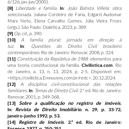
6/126, jan.-jun/2000).
[8]
Liberdade e família
.
In
:
João Batista Villela
:
obra
selecionada
. Juliana Cordeiro de Faria, Edgard Audomar
Marx Neto, Elena Carvalho Gomes, Júlia Vieira Froes
(orgs.). São Paulo: Dialética, 2023, p. 389.
[9]
Op
.
cit
., p. 390.
[10]
A família plural: jornada em direção à
luz
.
In
:
Questões do Direito Civil brasileiro
contemporâneo
. Rio de Janeiro: Renovar, 2008, p. 324.
[11]
Constituição da República de 1988
: elementos para
uma teoria constitucional da família.
Civilistica.com
. Rio
de Janeiro, a. 13, n. 13, 2024, p. 2-5. Disponível em:
<
https://civilistica.Emnuvens.com.br/redc
>. 20.12.2024.
[12]
A disciplina civil-constitucional das relações
familiares
.
In
:
Temas de Direito Civil
. 2.ª ed. Rio de Janeiro:
Renovar, 2001, p. 349-368.
[13]
Sobre a qualificação no registro de imóveis
.
In:
Revista de Direito Imobiliário
. n. 29, p. 33-72,
janeiro-junho 1992. p. 53.
[14]
Registro de Imóveis
. 2.ª ed. Rio de Janeiro:
Forense, 1977, p. 250-251.