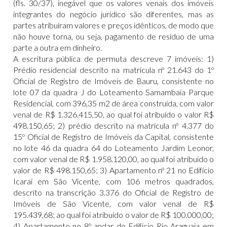
(fls. 30/37), inegável que os valores venais dos imóveis
integrantes do negócio jurídico são diferentes, mas as
partes atribuíram valores e preços idênticos, de modo que
não houve torna, ou seja, pagamento de resíduo de uma
parte a outra em dinheiro.
A escritura pública de permuta descreve 7 imóveis: 1)
Prédio residencial descrito na matrícula nº 21.643 do 1º
Oficial de Registro de Imóveis de Bauru, consistente no
lote 07 da quadra J do Loteamento Samambaia Parque
Residencial, com 396,35 m2 de área construída, com valor
venal de R$ 1.326.415,50, ao qual foi atribuído o valor R$
498.150,65; 2) prédio descrito na matrícula nº 4.377 do
15º Oficial de Registro de Imóveis da Capital, consistente
no lote 46 da quadra 64 do Loteamento Jardim Leonor,
com valor venal de R$ 1.958.120,00, ao qual foi atribuído o
valor de R$ 498.150,65; 3) Apartamento nº 21 no Edifício
Icaraí em São Vicente, com 106 metros quadrados,
descrito na transcrição 3.376 do Oficial de Registro de
Imóveis de São Vicente, com valor venal de R$
195.439,68; ao qual foi atribuído o valor de R$ 100.000,00;
4) Apartamento no 8º andar do Edifício Rio Araguaia em