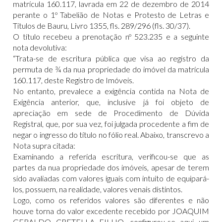
matrícula 160.117, lavrada em 22 de dezembro de 2014
perante o 1º Tabelião de Notas e Protesto de Letras e
Títulos de Bauru, Livro 1355, fls. 289/296 (fls. 30/37).
O título recebeu a prenotação nº 523.235 e a seguinte
nota devolutiva:
“Trata-se de escritura pública que visa ao registro da
permuta de ¾ da nua propriedade do imóvel da matrícula
160.117, deste Registro de Imóveis.
No entanto, prevalece a exigência contida na Nota de
Exigência anterior, que, inclusive já foi objeto de
apreciação em sede de Procedimento de Dúvida
Registral, que, por sua vez, foi julgada procedente a fim de
negar o ingresso do título no fólio real. Abaixo, transcrevo a
Nota supra citada:
Examinando a referida escritura, verificou-se que as
partes da nua propriedade dos imóveis, apesar de terem
sido avaliadas com valores iguais com intuito de equipará-
los, possuem, na realidade, valores venais distintos.
Logo, como os referidos valores são diferentes e não
houve torna do valor excedente recebido por JOAQUIM
GERALDO CRETELLA FILHO, configurou-se aqui um