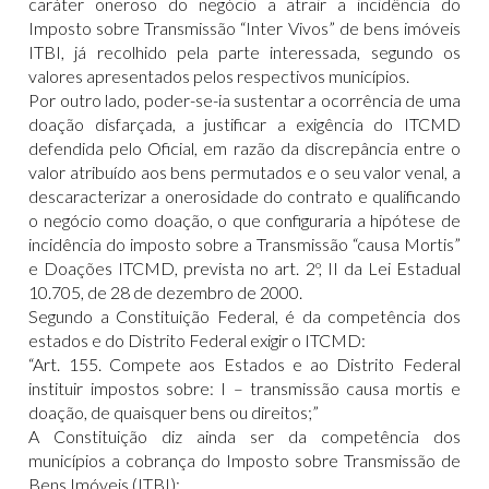
caráter oneroso do negócio a atrair a incidência do
Imposto sobre Transmissão “Inter Vivos” de bens imóveis
ITBI, já recolhido pela parte interessada, segundo os
valores apresentados pelos respectivos municípios.
Por outro lado, poder-se-ia sustentar a ocorrência de uma
doação disfarçada, a justificar a exigência do ITCMD
defendida pelo Oficial, em razão da discrepância entre o
valor atribuído aos bens permutados e o seu valor venal, a
descaracterizar a onerosidade do contrato e qualificando
o negócio como doação, o que configuraria a hipótese de
incidência do imposto sobre a Transmissão “causa Mortis”
e Doações ITCMD, prevista no art. 2º, II da Lei Estadual
10.705, de 28 de dezembro de 2000.
Segundo a Constituição Federal, é da competência dos
estados e do Distrito Federal exigir o ITCMD:
“Art. 155. Compete aos Estados e ao Distrito Federal
instituir impostos sobre: I – transmissão causa mortis e
doação, de quaisquer bens ou direitos;”
A Constituição diz ainda ser da competência dos
municípios a cobrança do Imposto sobre Transmissão de
Bens Imóveis (ITBI):