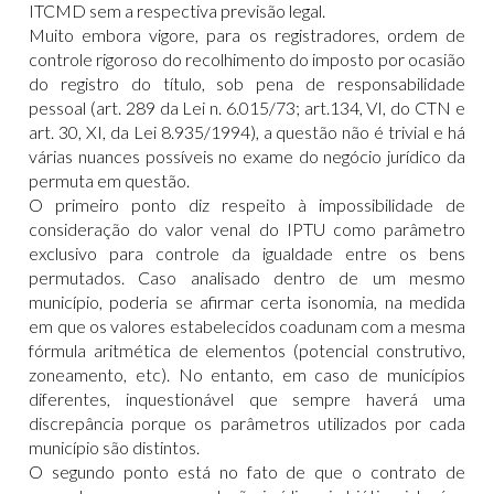
ITCMD sem a respectiva previsão legal.
Muito embora vigore, para os registradores, ordem de
controle rigoroso do recolhimento do imposto por ocasião
do registro do título, sob pena de responsabilidade
pessoal (art. 289 da Lei n. 6.015/73; art.134, VI, do CTN e
art. 30, XI, da Lei 8.935/1994), a questão não é trivial e há
várias nuances possíveis no exame do negócio jurídico da
permuta em questão.
O primeiro ponto diz respeito à impossibilidade de
consideração do valor venal do IPTU como parâmetro
exclusivo para controle da igualdade entre os bens
permutados. Caso analisado dentro de um mesmo
município, poderia se afirmar certa isonomia, na medida
em que os valores estabelecidos coadunam com a mesma
fórmula aritmética de elementos (potencial construtivo,
zoneamento, etc). No entanto, em caso de municípios
diferentes, inquestionável que sempre haverá uma
discrepância porque os parâmetros utilizados por cada
município são distintos.
O segundo ponto está no fato de que o contrato de