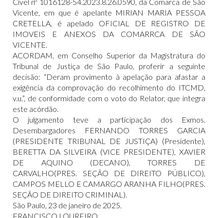
Cível nº 1016128-54.2023.8.26.0590, da Comarca de São
Vicente, em que é apelante MIRIAN MARIA PESSOA
CRETELLA, é apelado OFICIAL DE REGISTRO DE
IMOVEIS E ANEXOS DA COMARRCA DE SÃO
VICENTE.
ACORDAM, em Conselho Superior da Magistratura do
Tribunal de Justiça de São Paulo, proferir a seguinte
decisão: “Deram provimento à apelação para afastar a
exigência da comprovação do recolhimento do ITCMD,
v.u.”, de conformidade com o voto do Relator, que integra
este acórdão.
O julgamento teve a participação dos Exmos.
Desembargadores FERNANDO TORRES GARCIA
(PRESIDENTE TRIBUNAL DE JUSTIÇA) (Presidente),
BERETTA DA SILVEIRA (VICE PRESIDENTE), XAVIER
DE AQUINO (DECANO), TORRES DE
CARVALHO(PRES. SEÇÃO DE DIREITO PÚBLICO),
CAMPOS MELLO E CAMARGO ARANHA FILHO(PRES.
SEÇÃO DE DIREITO CRIMINAL).
São Paulo, 23 de janeiro de 2025.
FRANCISCO LOUREIRO