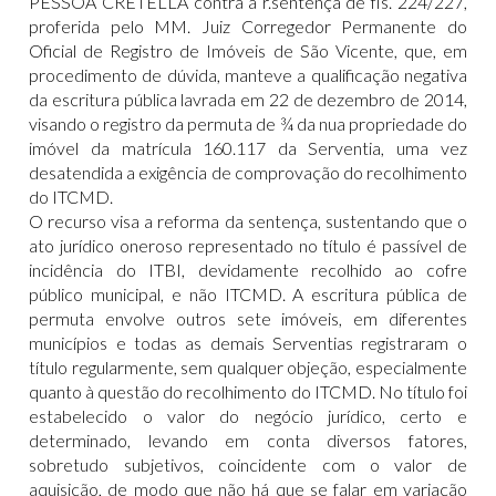
PESSOA CRETELLA contra a r.sentença de fls. 224/227,
proferida pelo MM. Juiz Corregedor Permanente do
Oficial de Registro de Imóveis de São Vicente, que, em
procedimento de dúvida, manteve a qualificação negativa
da escritura pública lavrada em 22 de dezembro de 2014,
visando o registro da permuta de ¾ da nua propriedade do
imóvel da matrícula 160.117 da Serventia, uma vez
desatendida a exigência de comprovação do recolhimento
do ITCMD.
O recurso visa a reforma da sentença, sustentando que o
ato jurídico oneroso representado no título é passível de
incidência do ITBI, devidamente recolhido ao cofre
público municipal, e não ITCMD. A escritura pública de
permuta envolve outros sete imóveis, em diferentes
municípios e todas as demais Serventias registraram o
título regularmente, sem qualquer objeção, especialmente
quanto à questão do recolhimento do ITCMD. No título foi
estabelecido o valor do negócio jurídico, certo e
determinado, levando em conta diversos fatores,
sobretudo subjetivos, coincidente com o valor de
aquisição, de modo que não há que se falar em variação