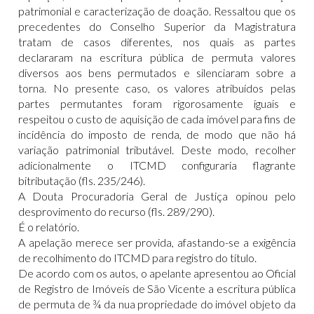
patrimonial e caracterização de doação. Ressaltou que os
precedentes do Conselho Superior da Magistratura
tratam de casos diferentes, nos quais as partes
declararam na escritura pública de permuta valores
diversos aos bens permutados e silenciaram sobre a
torna. No presente caso, os valores atribuídos pelas
partes permutantes foram rigorosamente iguais e
respeitou o custo de aquisição de cada imóvel para fins de
incidência do imposto de renda, de modo que não há
variação patrimonial tributável. Deste modo, recolher
adicionalmente o ITCMD configuraria flagrante
bitributação (fls. 235/246).
A Douta Procuradoria Geral de Justiça opinou pelo
desprovimento do recurso (fls. 289/290).
É o relatório.
A apelação merece ser provida, afastando-se a exigência
de recolhimento do ITCMD para registro do título.
De acordo com os autos, o apelante apresentou ao Oficial
de Registro de Imóveis de São Vicente a escritura pública
de permuta de ¾ da nua propriedade do imóvel objeto da