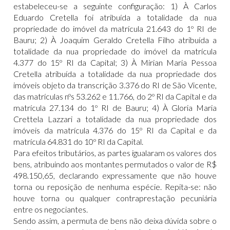
estabeleceu-se a seguinte configuração: 1) À Carlos
Eduardo Cretella foi atribuída a totalidade da nua
propriedade do imóvel da matrícula 21.643 do 1º RI de
Bauru; 2) À Joaquim Geraldo Cretella Filho atribuída a
totalidade da nua propriedade do imóvel da matrícula
4.377 do 15º RI da Capital; 3) À Mirian Maria Pessoa
Cretella atribuída a totalidade da nua propriedade dos
imóveis objeto da transcrição 3.376 do RI de São Vicente,
das matrículas nºs 53.262 e 11.766, do 2º RI da Capital e da
matrícula 27.134 do 1º RI de Bauru; 4) À Gloria Maria
Crettela Lazzari a totalidade da nua propriedade dos
imóveis da matrícula 4.376 do 15º RI da Capital e da
matrícula 64.831 do 10º RI da Capital.
Para efeitos tributários, as partes igualaram os valores dos
bens, atribuindo aos montantes permutados o valor de R$
498.150,65, declarando expressamente que não houve
torna ou reposição de nenhuma espécie. Repita-se: não
houve torna ou qualquer contraprestação pecuniária
entre os negociantes.
Sendo assim, a permuta de bens não deixa dúvida sobre o