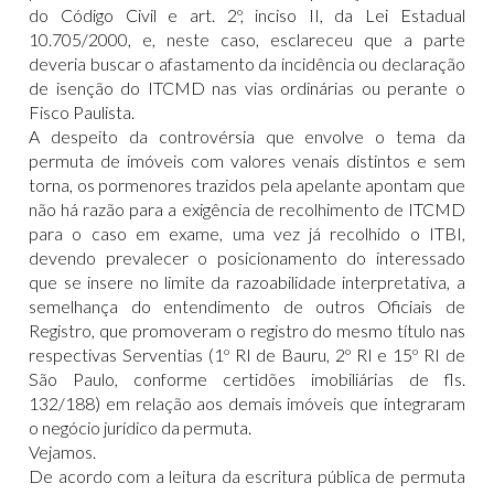
do Código Civil e art. 2º, inciso II, da Lei Estadual
10.705/2000, e, neste caso, esclareceu que a parte
deveria buscar o afastamento da incidência ou declaração
de isenção do ITCMD nas vias ordinárias ou perante o
Fisco Paulista.
A despeito da controvérsia que envolve o tema da
permuta de imóveis com valores venais distintos e sem
torna, os pormenores trazidos pela apelante apontam que
não há razão para a exigência de recolhimento de ITCMD
para o caso em exame, uma vez já recolhido o ITBI,
devendo prevalecer o posicionamento do interessado
que se insere no limite da razoabilidade interpretativa, a
semelhança do entendimento de outros Oficiais de
Registro, que promoveram o registro do mesmo título nas
respectivas Serventias (1º RI de Bauru, 2º RI e 15º RI de
São Paulo, conforme certidões imobiliárias de fls.
132/188) em relação aos demais imóveis que integraram
o negócio jurídico da permuta.
Vejamos.
De acordo com a leitura da escritura pública de permuta