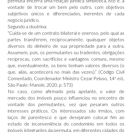
permuta encerra uma relação jurídica simbiótica, isto é, a
vontade de trocar um bem pelo outro, com objetivos
subjetivos únicos e diferenciados, inerentes de cada
negócio jurídico.
Segundo a doutrina:
“Cuida-se de um contrato bilateral e oneroso, pelo qual as
partes transferem, reciprocamente, quaisquer objetos
diversos do dinheiro de sua propriedade para a outra.
Assumem, pois, os permutantes ou tradentes, obrigações
recíprocas, com sacrifícios e vantagens comuns, mesmo
que, eventualmente, os bens tenham valores diversos (o
que, aliás, acontecerá no mais das vezes).” (Código Civil
Comentado, Coordenador Ministro Cezar Peluso, 14ª ed.,
São Paulo: Manole, 2020, p. 573)
No caso, como afirmado pela apelante, o valor de
mercado dos imóveis pouco influenciou no encontro de
vontade dos permutantes, vez que pesaram outros
interesses práticos. Os interessados são irmãos, com
laços de parentesco e que desejaram colocar fim ao
estado de inconveniência do condomínio em todos os
imóveis integrantes da permuta, em diferentes cidades do