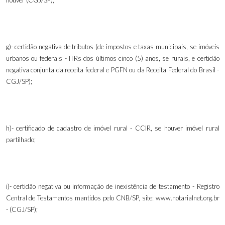
houver (CGJ/SP);
g)- certidão negativa de tributos (de impostos e taxas municipais, se imóveis
urbanos ou federais - ITRs dos últimos cinco (5)
anos, se rurais, e certidão
negativa conjunta da receita federal e PGFN ou da Receita Federal do Brasil -
CGJ/SP);
h)- certificado de cadastro de imóvel rural - CCIR, se houver imóvel rural
partilhado;
i)- certidão negativa ou informação de inexistência de testamento - Registro
Central de Testamentos mantidos pelo CNB/SP, site: www.notarialnet.org.br
- (CGJ/SP);