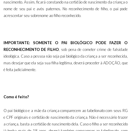
nascimento. Assim, ficará constando na certidão de nascimento da criança o
nome de seu pai e avós paternos. No reconhecimento de filho, o pai pode
acrescentar seu sobrenome ao filho reconhecido.
IMPORTANTE: SOMENTE O PAI BIOLÓGICO PODE FAZER O
RECONHECIMENTO DE FILHO
, sob pena de cometer crime de falsidade
ideológica. Caso a pessoa não seja pai biológico da criança a ser reconhecida,
mas desejar que ela seja sua filha legítima, deverá proceder à ADOÇÃO, que
é feita judicialmente.
Como é feito?
O pai biológico e a mãe da criança comparecem ao tabelionato com seus RG
e CPF originais e certidão de nascimento da criança. Não é necessário trazer
a criança, basta a certidão de nascimento dela. Caso o filho a ser reconhecido
já tenha mais de 18 anos, deverá também comparecer ao tabelionato, com