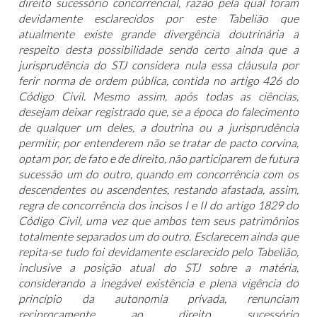
direito sucessório concorrencial, razão pela qual foram
devidamente esclarecidos por este Tabelião que
atualmente existe grande divergência doutrinária a
respeito desta possibilidade sendo certo ainda que a
jurisprudência do STJ considera nula essa cláusula por
ferir norma de ordem pública, contida no artigo 426 do
Código Civil. Mesmo assim, após todas as ciências,
desejam deixar registrado que, se a época do falecimento
de qualquer um deles, a doutrina ou a jurisprudência
permitir, por entenderem não se tratar de pacto corvina,
optam por, de fato e de direito, não participarem de futura
sucessão um do outro, quando em concorrência com os
descendentes ou ascendentes, restando afastada, assim,
regra de concorrência dos incisos I e II do artigo 1829 do
Código Civil, uma vez que ambos tem seus patrimônios
totalmente separados um do outro. Esclarecem ainda que
repita-se tudo foi devidamente esclarecido pelo Tabelião,
inclusive a posição atual do STJ sobre a matéria,
considerando a inegável existência e plena vigência do
princípio da autonomia privada, renunciam
reciprocamente ao direito sucessório