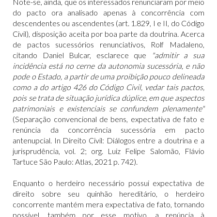
Note-se, ainda, que os interessados renunciaram por meio
do pacto ora analisado apenas à concorrência com
descendentes ou ascendentes (art. 1.829, I e II, do Código
Civil), disposição aceita por boa parte da doutrina. Acerca
de pactos sucessórios renunciativos, Rolf Madaleno,
citando Daniel Bulcar, esclarece que
"admitir a sua
incidência está no cerne da autonomia sucessória, e não
pode o Estado, a partir de uma proibição pouco delineada
como a do artigo 426 do Código Civil, vedar tais pactos,
pois se trata de situação jurídica dúplice, em que aspectos
patrimoniais e existenciais se confundem plenamente"
(Separação convencional de bens, expectativa de fato e
renúncia da concorrência sucessória em pacto
antenupcial. In Direito Civil: Diálogos entre a doutrina e a
jurisprudência, vol. 2; org. Luiz Felipe Salomão, Flávio
Tartuce São Paulo: Atlas, 2021 p. 742).
Enquanto o herdeiro necessário possui expectativa de
direito sobre seu quinhão hereditário, o herdeiro
concorrente mantém mera expectativa de fato, tornando
possível, também por esse motivo, a renúncia à