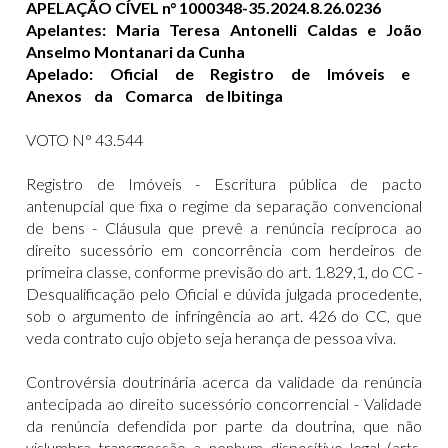
APELAÇÃO CÍVEL n° 1000348-35.2024.8.26.0236
Apelantes: Maria Teresa Antonelli Caldas e João
Anselmo Montanari da Cunha
Apelado:
Oficial de Registro de Imóveis e
Anexos da Comarca de Ibitinga
VOTO N° 43.544
Registro de Imóveis - Escritura pública de pacto
antenupcial que fixa o regime da separação convencional
de bens - Cláusula que prevê a renúncia recíproca ao
direito sucessório em concorrência com herdeiros de
primeira classe, conforme previsão do art. 1.829,1, do CC -
Desqualificação pelo Oficial e dúvida julgada procedente,
sob o argumento de infringência ao art. 426 do CC, que
veda contrato cujo objeto seja herança de pessoa viva.
Controvérsia doutrinária acerca da validade da renúncia
antecipada ao direito sucessório concorrencial - Validade
da renúncia defendida por parte da doutrina, que não
vislumbra transgressão a nenhum dispositivo legal (arts.