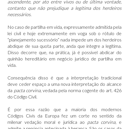
ascendente, por ato entre vivos ou de última vontade,
contanto que não prejudique a legítima dos herdeiros
necessários.
No caso de partilha em vida, expressamente admitida pela
lei civil e hoje extremamente em voga sob o rótulo de
“planejamento sucessório” nada impede um dos herdeiros
abdique de sua quota parte, anda que integre a legítima.
Disso decorre que, na prática, já é possível abdicar do
quinhão hereditário em negócio jurídico de partilha em
vida.
Consequência disso é que a interpretação tradicional
deve ceder espaço a uma nova interpretação do alcance
da
pacta corvina,
vedada pela norma cogente do art. 426
do Código Civil.
É por essa razão que a maioria dos modernos
Códigos Civis da Europa fez um corte no sentido da
milenar vedação moral e jurídica ao
pacta corvina,
e
admite a renúncia antecipada à herança. São os casos da