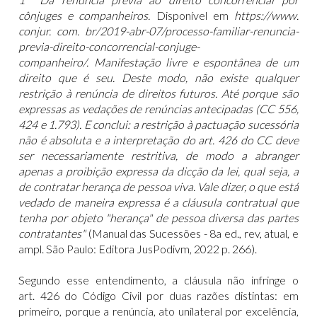
cônjuges e companheiros.
Disponível em
https://www
.
conjur. com. br/2019-abr-07/processo-familiar-renuncia-
previa-direito-concorrencial-conjuge-
companheiro/.
Manifestação livre e espontânea de um
direito que é seu. Deste modo, não existe qualquer
restrição à renúncia de direitos futuros. Até porque são
expressas as vedações de renúncias antecipadas (CC 556,
424 e 1.793). E conclui: a restrição à pactuação sucessória
não é absoluta e a interpretação do art. 426 do CC deve
ser necessariamente restritiva, de modo a abranger
apenas a proibição expressa da dicção da lei, qual seja, a
de contratar herança de pessoa viva. Vale dizer, o que está
vedado de maneira expressa é a cláusula contratual que
tenha por objeto "herança" de pessoa diversa das partes
contratantes"
(Manual das Sucessões - 8a ed., rev, atual, e
ampl. São Paulo: Editora JusPodivm, 2022 p. 266).
Segundo esse entendimento, a cláusula não infringe o
art. 426 do Código Civil por duas razões distintas: em
primeiro, porque a renúncia, ato unilateral por excelência,