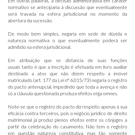
Em outras palavras, a decisão administrativa em caráter
normativo se anteciparia à discussão que eventualmente
será travada na esfera jurisdicional no momento da
abertura da sucessão.
De modo bem simples, negaria em sede de dúvida e
natureza normativa o que eventualmente poderá ser
admitido na esfera jurisdicional.
Em atribuição que se distancia de suas funções
usuais tanto é que a inscrição é efetuada em livro auxiliar
destinado a atos que não dizem respeito a imóvel
matriculado (art. 177 da Lei n° 6.015/73) negaria o registro
do pacto antenupcial, impedindo que toda a avença e não
só a cláusula questionada produza efeitos erga omnes.
Note-se que o registro do pacto diz respeito apenas à sua
eficácia contra terceiros, pois o negócio jurídico de direito
matrimonial já produz plenos efeitos entre os cônjuges a
partir da celebração do casamento. Não tem o registro
em questão natureza constitutiva, mas tão somente