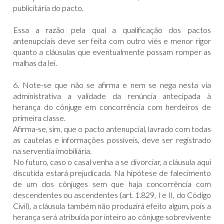
publicitária do pacto.
Essa a razão pela qual a qualificação dos pactos
antenupciais deve ser feita com outro viés e menor rigor
quanto a cláusulas que eventualmente possam romper as
malhas da lei.
6. Note-se que não se afirma e nem se nega nesta via
administrativa a validade da renúncia antecipada à
herança do cônjuge em concorrência com herdeiros de
primeira classe.
Afirma-se, sim, que o pacto antenupcial, lavrado com todas
as cautelas e informações possíveis, deve ser registrado
na serventia imobiliária.
No futuro, caso o casal venha a se divorciar, a cláusula aqui
discutida estará prejudicada. Na hipótese de falecimento
de um dos cônjuges sem que haja concorrência com
descendentes ou ascendentes (art. 1.829, I e II, do Código
Civil), a cláusula também não produzirá efeito algum, pois a
herança será atribuída por inteiro ao cônjuge sobrevivente