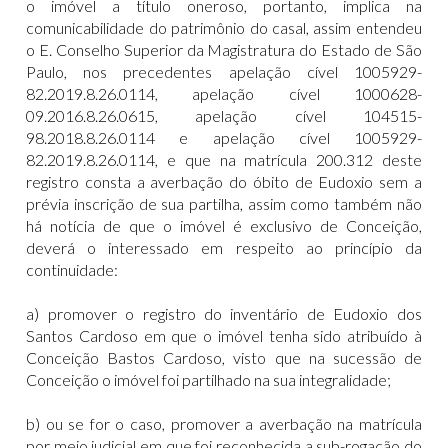
o imóvel a título oneroso, portanto, implica na
comunicabilidade do patrimônio do casal, assim entendeu
o E. Conselho Superior da Magistratura do Estado de São
Paulo, nos precedentes apelação cível 1005929-
82.2019.8.26.0114, apelação cível 1000628-
09.2016.8.26.0615, apelação cível 104515-
98.2018.8.26.0114 e apelação cível 1005929-
82.2019.8.26.0114, e que na matrícula 200.312 deste
registro consta a averbação do óbito de Eudoxio sem a
prévia inscrição de sua partilha, assim como também não
há notícia de que o imóvel é exclusivo de Conceição,
deverá o interessado em respeito ao princípio da
continuidade:
a) promover o registro do inventário de Eudoxio dos
Santos Cardoso em que o imóvel tenha sido atribuído à
Conceição Bastos Cardoso, visto que na sucessão de
Conceição o imóvel foi partilhado na sua integralidade;
b) ou se for o caso, promover a averbação na matrícula
por meio judicial em que foi reconhecida a sub-rogação do