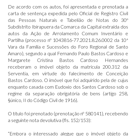
De acordo com os autos, foi apresentada e prenotada a
carta de sentença expedida pelo Oficial de Registro Civil
das Pessoas Naturais e Tabelião de Notas do 30º
Subdistrito Ibirapuera da Comarca da Capital extraída dos
autos da Ação de Arrolamento Comum Inventário e
Partilha (processo nº 1043816-77.2021.8.26.0002 da 10ª
Vara da Família e Sucessões do Foro Regional de Santo
Amaro), segundo a qual Fernando Paulo Bastos Cardoso e
Margarete Cristina Bastos Cardoso Hernandes
receberam o imóvel objeto da matrícula 200.312 da
Serventia, em virtude do falecimento de Conceição
Bastos Cardoso. O imóvel que foi adquirido pela de cujus
enquanto casada com Eudoxio dos Santos Cardoso sob o
regime da separação obrigatória de bens (artigo 258,
§único, II do Código Civil de 1916).
O título foi prenotado (prenotação nº 580141), recebendo
a seguinte nota devolutiva (fls. 152/153):
“Embora o interessado alegue que o imóvel objeto da