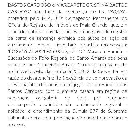
BASTOS CARDOSO e MARGARETE CRISTINA BASTOS
CARDOSO em face da r.sentença de fls. 260/261,
proferida pelo MM. Juiz Corregedor Permanente do
Oficial de Registro de Imóveis de Praia Grande, que, em
procedimento de dúvida, manteve a negativa de registro
da carta de sentença extraída dos autos da ação de
arrolamento comum – inventário e partilha (processo nº
1043816-77.2021.8.26.0002, da 10ª Vara da Família e
Sucessões do Foro Regional de Santo Amaro) dos bens
deixados por Conceição Bastos Cardoso, relativamente
ao imóvel objeto da matrícula 200.312 da Serventia, em
razão do desatendimento à exigência de comprovação da
prévia partilha dos bens do cônjuge falecido Eudoxio dos
Santos Cardoso, com quem era casada em regime de
separação obrigatória de bens, por entender
descumprido o princípio da continuidade registral e
aplicável o entendimento da Súmula 377 do Supremo
Tribunal Federal, com presunção de que o bem é comum
ao casal.