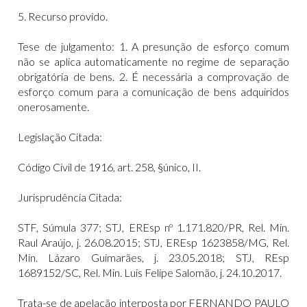
5. Recurso provido.
Tese de julgamento: 1. A presunção de esforço comum
não se aplica automaticamente no regime de separação
obrigatória de bens. 2. É necessária a comprovação de
esforço comum para a comunicação de bens adquiridos
onerosamente.
Legislação Citada:
Código Civil de 1916, art. 258, §único, II.
Jurisprudência Citada:
STF, Súmula 377; STJ, EREsp nº 1.171.820/PR, Rel. Min.
Raul Araújo, j. 26.08.2015; STJ, EREsp 1623858/MG, Rel.
Min. Lázaro Guimarães, j. 23.05.2018; STJ, REsp
1689152/SC, Rel. Min. Luis Felipe Salomão, j. 24.10.2017.
Trata-se de apelação interposta por FERNANDO PAULO