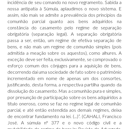
incidência de seu comando no novo regramento. Sabida a
nossa antipatia à Súmula, aplaudimos o novo sistema. E
assim, não mais se admite a prevalência dos princípios da
comunhão parcial quanto aos bens adquiridos na
constância do casamento pelo regime de separação
obrigatória (separação legal). A separação obrigatória
passa a ser, então, um regime de efetiva separação de
bens, e não mais um regime de comunhão simples (pois
admitida a meação sobre os aquestos), como alhures. A
exceção deve ser feita, exclusivamente, se comprovado o
esforço comum dos cônjuges para a aquisição de bens,
decorrendo daí uma sociedade de fato sobre o patrimônio
incrementado em nome de apenas um dos consortes,
justificando, desta forma, a respectiva partilha quando da
dissolução do casamento. Mas a comunhão pura e simples,
por presunção de participação sobre os bens adquiridos a
título oneroso, como se faz no regime legal de comunhão
parcial, e até então estendida aos demais regimes, deixa
de encontrar fundamento na lei. (...)”. (CAHALI, Francisco
José. A súmula n° 377 e o novo código civil e a
mutabilidade do regime de bens.in: Revista do Advogado.