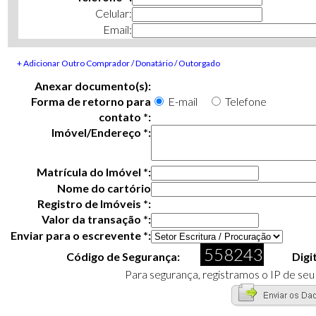
Celular:
Email:
+ Adicionar Outro Comprador / Donatário / Outorgado
Anexar documento(s):
Forma de retorno para
E-mail
Telefone
contato *:
Imóvel/Endereço *:
Matrícula do Imóvel *:
Nome do cartório
Registro de Imóveis *:
Valor da transação *:
Enviar para o escrevente *:
558243
Código de Segurança:
Digi
Para segurança, registramos o IP de se