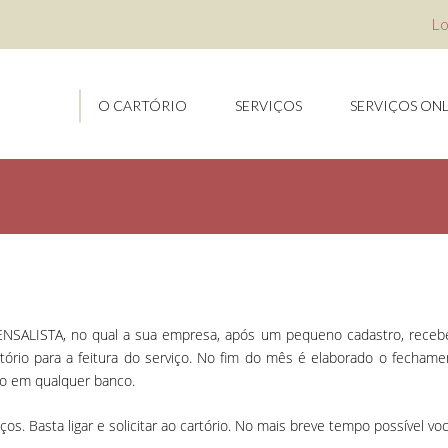
Lo
O CARTÓRIO
SERVIÇOS
SERVIÇOS ONL
SALISTA, no qual a sua empresa, após um pequeno cadastro, receber
rtório para a feitura do serviço. No fim do mês é elaborado o fecham
to em qualquer banco.
. Basta ligar e solicitar ao cartório. No mais breve tempo possível voc